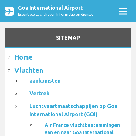
Goa International Airport
Essentiële Luchthaven Informatie en diensten
SITEMAP
Home
Vluchten
aankomsten
Vertrek
Luchtvaartmaatschappijen op Goa
International Airport (GOI)
Air France vluchtbestemmingen
van en naar Goa International