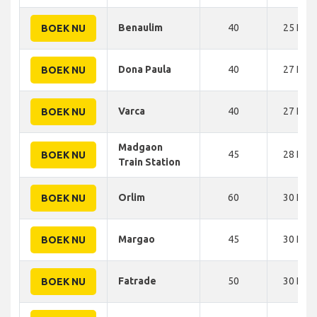
Benaulim
40
25 KM
BOEK NU
Dona Paula
40
27 KM
BOEK NU
Varca
40
27 KM
BOEK NU
Madgaon
45
28 KM
BOEK NU
Train Station
Orlim
60
30 KM
BOEK NU
Margao
45
30 KM
BOEK NU
Fatrade
50
30 KM
BOEK NU