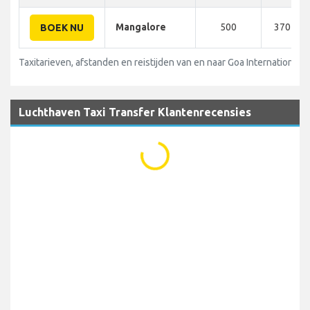
Mangalore
500
370 KM
BOEK NU
Taxitarieven, afstanden en reistijden van en naar Goa International A
Luchthaven Taxi Transfer Klantenrecensies
...