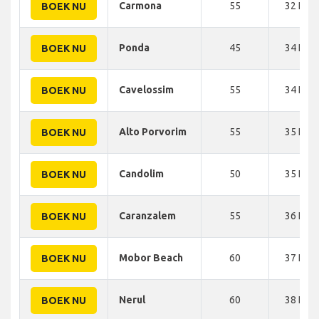
Carmona
55
32 KM
BOEK NU
Ponda
45
34 KM
BOEK NU
Cavelossim
55
34 KM
BOEK NU
Alto Porvorim
55
35 KM
BOEK NU
Candolim
50
35 KM
BOEK NU
Caranzalem
55
36 KM
BOEK NU
Mobor Beach
60
37 KM
BOEK NU
Nerul
60
38 KM
BOEK NU