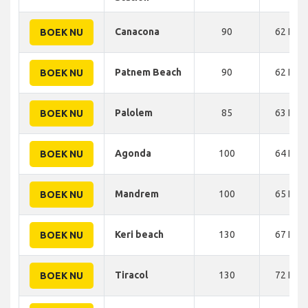
Canacona
90
62 KM
BOEK NU
Patnem Beach
90
62 KM
BOEK NU
Palolem
85
63 KM
BOEK NU
Agonda
100
64 KM
BOEK NU
Mandrem
100
65 KM
BOEK NU
Keri beach
130
67 KM
BOEK NU
Tiracol
130
72 KM
BOEK NU