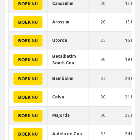
Cansaulim
20
13 KM
BOEK NU
Arossim
20
13 KM
BOEK NU
Utorda
25
16 KM
BOEK NU
Betalbatim
30
19 KM
BOEK NU
South Goa
Bambolim
35
20 KM
BOEK NU
Colva
30
21 KM
BOEK NU
Majorda
30
22 KM
BOEK NU
Aldeia de Goa
35
24 KM
BOEK NU