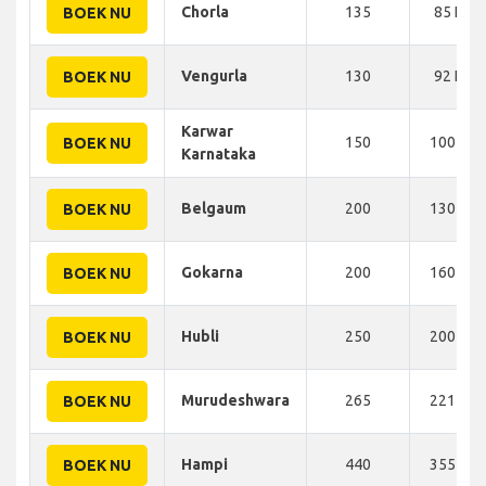
Chorla
135
85 KM
BOEK NU
Vengurla
130
92 KM
BOEK NU
Karwar
150
100 KM
BOEK NU
Karnataka
Belgaum
200
130 KM
BOEK NU
Gokarna
200
160 KM
BOEK NU
Hubli
250
200 KM
BOEK NU
Murudeshwara
265
221 KM
BOEK NU
Hampi
440
355 KM
BOEK NU