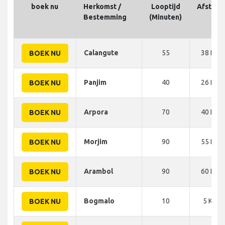
boek nu
Herkomst /
Looptijd
Afstand
Bestemming
(Minuten)
Calangute
55
38 KM
BOEK NU
Panjim
40
26 KM
BOEK NU
Arpora
70
40 KM
BOEK NU
Morjim
90
55 KM
BOEK NU
Arambol
90
60 KM
BOEK NU
Bogmalo
10
5 KM
BOEK NU