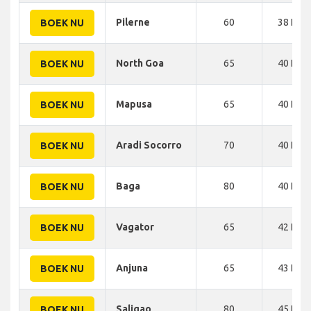
Pilerne
60
38 KM
BOEK NU
North Goa
65
40 KM
BOEK NU
Mapusa
65
40 KM
BOEK NU
Aradi Socorro
70
40 KM
BOEK NU
Baga
80
40 KM
BOEK NU
Vagator
65
42 KM
BOEK NU
Anjuna
65
43 KM
BOEK NU
Saligao
80
45 KM
BOEK NU