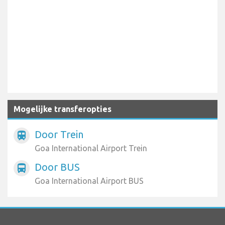
Mogelijke transferopties
Door Trein
train
Goa International Airport Trein
Door BUS
directions_bus
Goa International Airport BUS