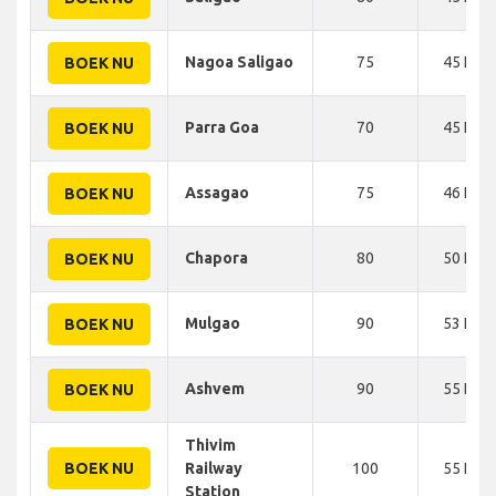
Nagoa Saligao
75
45 KM
BOEK NU
Parra Goa
70
45 KM
BOEK NU
Assagao
75
46 KM
BOEK NU
Chapora
80
50 KM
BOEK NU
Mulgao
90
53 KM
BOEK NU
Ashvem
90
55 KM
BOEK NU
Thivim
BOEK NU
Railway
100
55 KM
Station