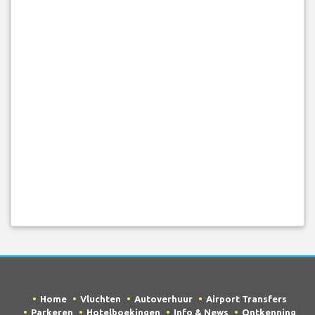
Home
Vluchten
Autoverhuur
Airport Transfers
Parkeren
Hotelboekingen
Info & News
Ontkenning