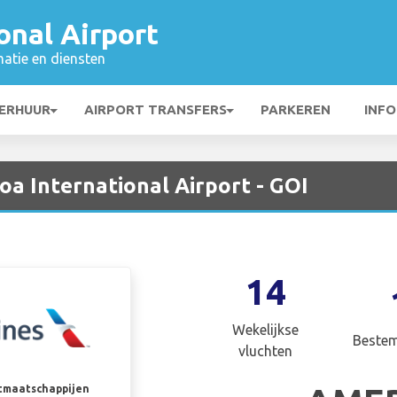
onal Airport
matie en diensten
ERHUUR
AIRPORT TRANSFERS
PARKEREN
INFO
oa International Airport - GOI
14
Wekelijkse
Beste
vluchten
rtmaatschappijen