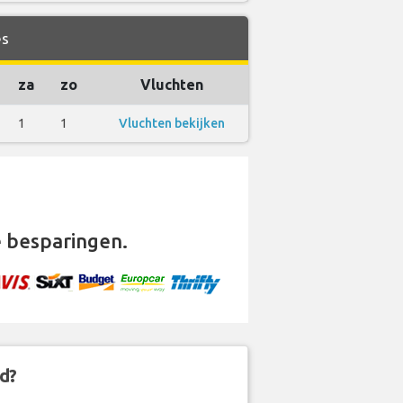
es
za
zo
Vluchten
1
1
Vluchten bekijken
 besparingen.
d?