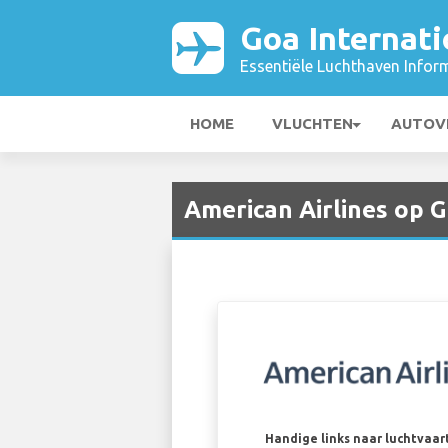
Goa Internati
Essentiële Luchthaven Infor
HOME
VLUCHTEN
AUTOV
American Airlines op G
Handige links naar luchtvaa