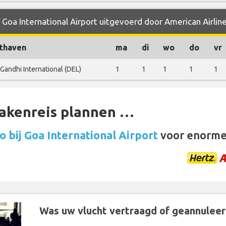
 Goa International Airport uitgevoerd door American Airlin
thaven
ma
di
wo
do
vr
 Gandhi International (DEL)
1
1
1
1
1
zakenreis plannen …
 bij Goa International Airport
voor enorme
Was uw vlucht vertraagd of geannuleer