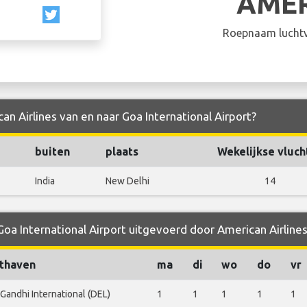
AME
Roepnaam luchtv
an Airlines van en naar Goa International Airport?
buiten
plaats
Wekelijkse vluch
India
New Delhi
14
Goa International Airport uitgevoerd door American Airline
thaven
ma
di
wo
do
vr
 Gandhi International (DEL)
1
1
1
1
1