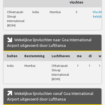
vluchten
Chhatrapati
India
Mumbai
5
Vluchte
Shivaji
bekijke
International
(BOM)
Wekelijkse lijnvluchten naar Goa International
Airport uitgevoerd door Lufthansa
buiten
Bestemming
Luchthaven
ma
di
wo
India
Mumbai
Chhatrapati
1
1
1
Shivaji
International
(BOM)
Wekelijkse lijnvluchten vanaf Goa International
Airport uitgevoerd door Lufthansa