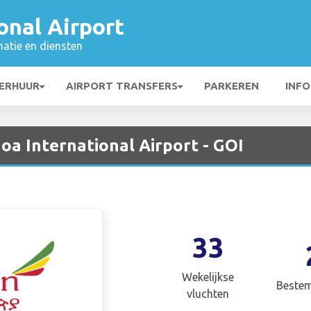
onal Airport
matie en diensten
ERHUUR
AIRPORT TRANSFERS
PARKEREN
INFO
Goa International Airport - GOI
33
Wekelijkse
Beste
vluchten