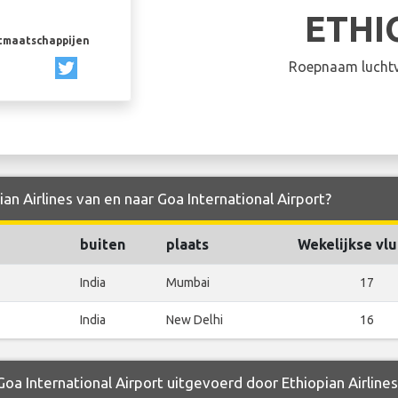
ETHI
rtmaatschappijen
Roepnaam luchtv
ian Airlines van en naar Goa International Airport?
buiten
plaats
Wekelijkse vl
India
Mumbai
17
India
New Delhi
16
Goa International Airport uitgevoerd door Ethiopian Airlines