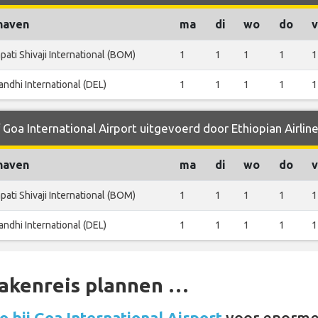
haven
ma
di
wo
do
v
pati Shivaji International (BOM)
1
1
1
1
1
andhi International (DEL)
1
1
1
1
1
 Goa International Airport uitgevoerd door Ethiopian Airlin
haven
ma
di
wo
do
v
pati Shivaji International (BOM)
1
1
1
1
1
andhi International (DEL)
1
1
1
1
1
zakenreis plannen …
 bij Goa International Airport
voor enorme