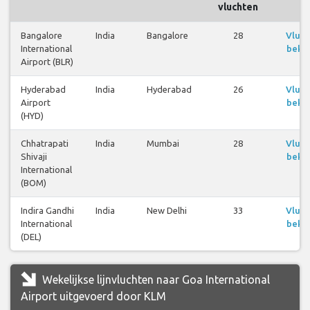
vluchten
Bangalore
India
Bangalore
28
Vluc
International
bekij
Airport (BLR)
Hyderabad
India
Hyderabad
26
Vluc
Airport
bekij
(HYD)
Chhatrapati
India
Mumbai
28
Vluc
Shivaji
bekij
International
(BOM)
Indira Gandhi
India
New Delhi
33
Vluc
International
bekij
(DEL)
Wekelijkse lijnvluchten naar Goa International
Airport uitgevoerd door KLM