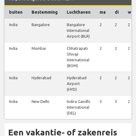
buiten
Bestemming
Luchthaven
ma
di
wo
India
Bangalore
Bangalore
2
2
2
International
Airport (BLR)
India
Mumbai
Chhatrapati
2
2
2
Shivaji
International
(BOM)
India
Hyderabad
Hyderabad
2
2
2
Airport
(HYD)
India
New Delhi
Indira Gandhi
3
3
2
International
(DEL)
Een vakantie- of zakenreis