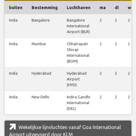
buiten
Bestemming
Luchthaven
ma
di
wo
India
Bangalore
Bangalore
2
2
2
International
Airport (BLR)
India
Mumbai
Chhatrapati
2
2
2
Shivaji
International
(BOM)
India
Hyderabad
Hyderabad
2
2
2
Airport
(HYD)
India
New Delhi
Indira Gandhi
2
2
2
International
(DEL)
Wekelijkse lijnvluchten vanaf Goa International
Airport uitgevoerd door KLM