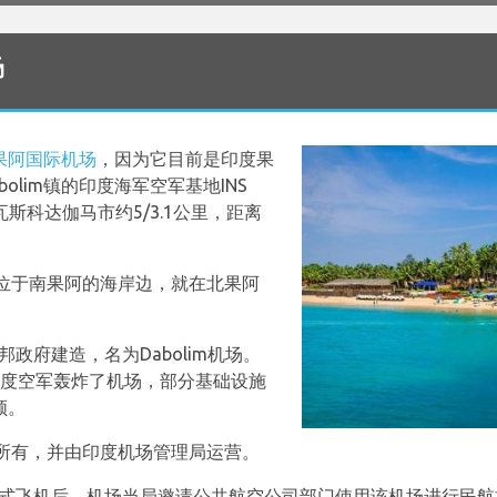
场
果阿国际机场
，因为它目前是印度果
olim镇的印度海军空军基地INS
瓦斯科达伽马市约5/3.1公里，距离
。
位于南果阿的海岸边，就在北果阿
邦政府建造，名为Dabolim机场。
，印度空军轰炸了机场，部分基础设施
领。
所有，并由印度机场管理局运营。
喷气式飞机后，机场当局邀请公共航空公司部门使用该机场进行民航