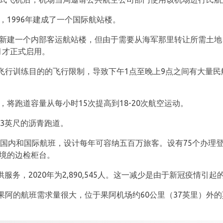
，1996年建成了一个国际航站楼。
涉及新建一个内部客运航站楼，但由于需要从海军那里转让所需土
2月才正式启用。
飞行训练目的的飞行限制，导致下午1点至晚上9点之间有大量民航
，将跑道容量从每小时15次提高到18-20次航空运动。
253英尺的沥青跑道。
处理国内和国际航班，设计每年可容纳五百万旅客。设有75个办理
入境的边检柜台。
供服务，2020年为2,890,545人。这一减少是由于新冠疫情引起
果阿的航班需求量很大，位于果阿机场约60公里（37英里）外