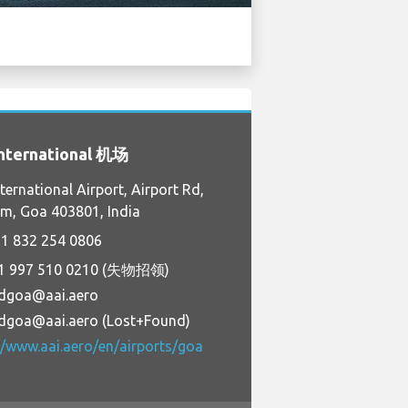
nternational 机场
ternational Airport, Airport Rd,
m, Goa 403801, India
1 832 254 0806
1 997 510 0210 (失物招领)
dgoa@aai.aero
dgoa@aai.aero (Lost+Found)
//www.aai.aero/en/airports/goa