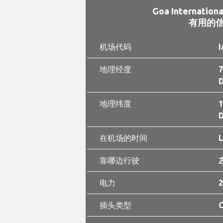
Goa Internation
有用的
机场代码
I
地理经度
7
D
地理纬度
1
D
在机场的时间
0
靠哪边行驶
电力
2
插头类型
C