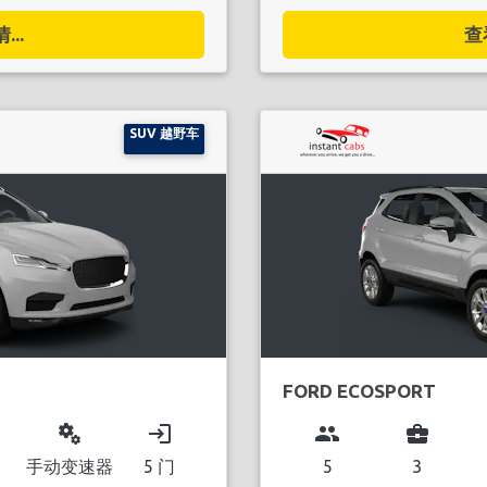
..
查
SUV 越野车
FORD ECOSPORT
miscellaneous_services
login
group
business_center
手动变速器
5 门
5
3