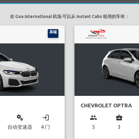
在 Goa International 机场 可以从 Instant Cabs 租用的车有：
高端
CHEVROLET OPTRA
miscellaneous_services
login
group
business_center
自动变速器
4 门
5
3