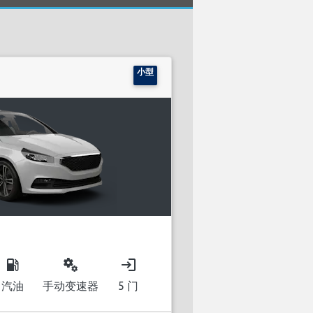
小型
local_gas_station
miscellaneous_services
login
汽油
手动变速器
5 门