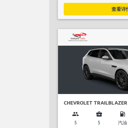
查看详情.
CHEVROLET TRAILBLAZER
group
business_center
local_gas_station
5
5
汽油