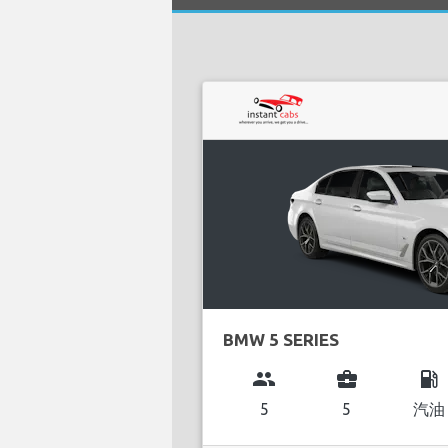
BMW 5 SERIES
group
business_center
local_gas_station
5
5
汽油