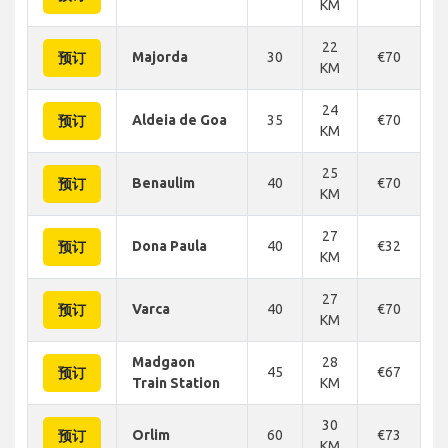
KM
22
Majorda
30
€70
€
预订
KM
24
Aldeia de Goa
35
€70
€
预订
KM
25
Benaulim
40
€70
€
预订
KM
27
Dona Paula
40
€32
€
预订
KM
27
Varca
40
€70
€
预订
KM
Madgaon
28
45
€67
€
预订
Train Station
KM
30
Orlim
60
€73
€
预订
KM