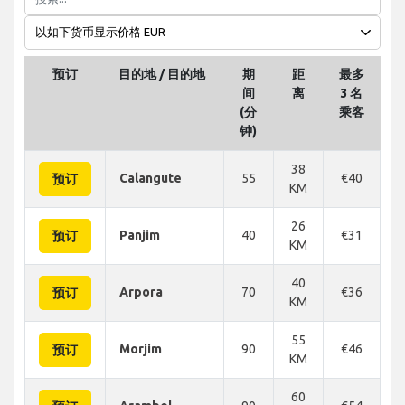
预订
目的地 / 目的地
期
距
最多
间
离
3 名
4
(分
乘客
钟)
38
Calangute
55
€40
€
预订
KM
26
Panjim
40
€31
€
预订
KM
40
Arpora
70
€36
€
预订
KM
55
Morjim
90
€46
€
预订
KM
60