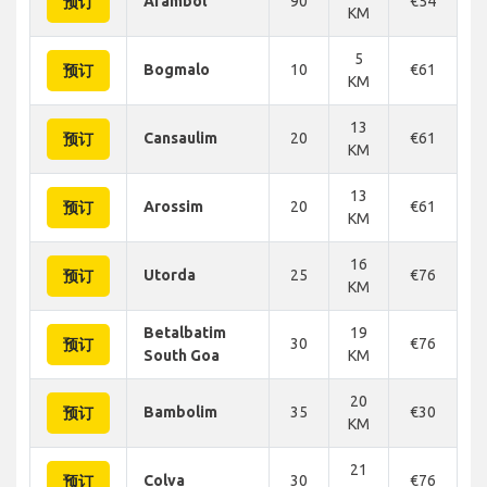
Arambol
90
€54
€
预订
KM
5
Bogmalo
10
€61
€
预订
KM
13
Cansaulim
20
€61
€
预订
KM
13
Arossim
20
€61
€
预订
KM
16
Utorda
25
€76
€
预订
KM
Betalbatim
19
30
€76
€
预订
South Goa
KM
20
Bambolim
35
€30
€
预订
KM
21
Colva
30
€76
€
预订