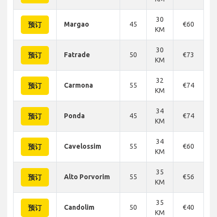
30
Margao
45
€60
€
预订
KM
30
Fatrade
50
€73
€
预订
KM
32
Carmona
55
€74
€
预订
KM
34
Ponda
45
€74
€
预订
KM
34
Cavelossim
55
€60
€
预订
KM
35
Alto Porvorim
55
€56
€
预订
KM
35
Candolim
50
€40
€
预订
KM