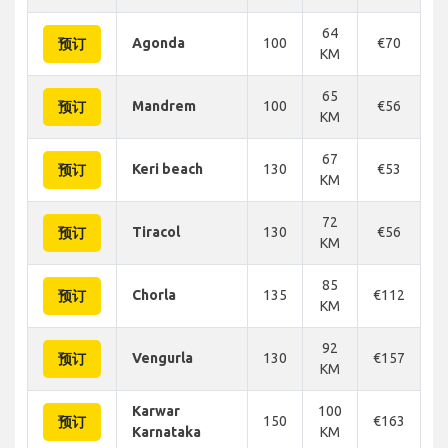
64
Agonda
100
€70
€
预订
KM
65
Mandrem
100
€56
€
预订
KM
67
Keri beach
130
€53
€
预订
KM
72
Tiracol
130
€56
€
预订
KM
85
Chorla
135
€112
€
预订
KM
92
Vengurla
130
€157
€
预订
KM
Karwar
100
150
€163
€
预订
Karnataka
KM