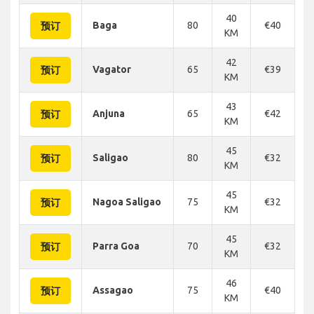
40
Baga
80
€40
€
预订
KM
42
Vagator
65
€39
€
预订
KM
43
Anjuna
65
€42
€
预订
KM
45
Saligao
80
€32
€
预订
KM
45
Nagoa Saligao
75
€32
€
预订
KM
45
Parra Goa
70
€32
€
预订
KM
46
Assagao
75
€40
€
预订
KM