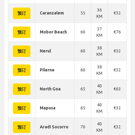
36
Caranzalem
55
€32
€
预订
KM
37
Mobor Beach
60
€76
€
预订
KM
38
Nerul
60
€32
€
预订
KM
38
Pilerne
60
€32
€
预订
KM
40
North Goa
65
€63
€
预订
KM
40
Mapusa
65
€32
€
预订
KM
40
Aradi Socorro
70
€32
€
预订
KM