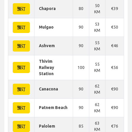
50
Chapora
80
€39
€
预订
KM
53
Mulgao
90
€50
€
预订
KM
55
Ashvem
90
€46
€
预订
KM
Thivim
55
预订
Railway
100
€56
€
KM
Station
62
Canacona
90
€90
€
预订
KM
62
Patnem Beach
90
€90
€
预订
KM
63
Palolem
85
€76
€
预订
KM