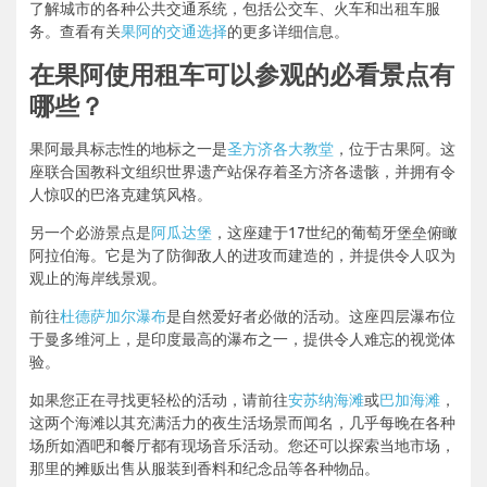
了解城市的各种公共交通系统，包括公交车、火车和出租车服
务。查看有关
果阿的交通选择
的更多详细信息。
在果阿使用租车可以参观的必看景点有
哪些？
果阿最具标志性的地标之一是
圣方济各大教堂
，位于古果阿。这
座联合国教科文组织世界遗产站保存着圣方济各遗骸，并拥有令
人惊叹的巴洛克建筑风格。
另一个必游景点是
阿瓜达堡
，这座建于17世纪的葡萄牙堡垒俯瞰
阿拉伯海。它是为了防御敌人的进攻而建造的，并提供令人叹为
观止的海岸线景观。
前往
杜德萨加尔瀑布
是自然爱好者必做的活动。这座四层瀑布位
于曼多维河上，是印度最高的瀑布之一，提供令人难忘的视觉体
验。
如果您正在寻找更轻松的活动，请前往
安苏纳海滩
或
巴加海滩
，
这两个海滩以其充满活力的夜生活场景而闻名，几乎每晚在各种
场所如酒吧和餐厅都有现场音乐活动。您还可以探索当地市场，
那里的摊贩出售从服装到香料和纪念品等各种物品。