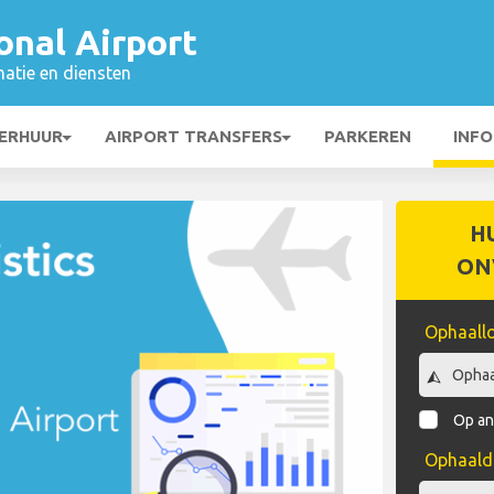
onal Airport
matie en diensten
ERHUUR
AIRPORT TRANSFERS
PARKEREN
INFO
H
ON
Ophaallo
Op an
Ophaal