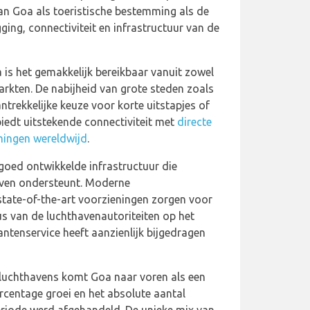
an Goa als toeristische bestemming als de
igging, connectiviteit en infrastructuur van de
 is het gemakkelijk bereikbaar vanuit zowel
arkten. De nabijheid van grote steden zoals
trekkelijke keuze voor korte uitstapjes of
biedt uitstekende connectiviteit met
directe
mingen wereldwijd
.
goed ontwikkelde infrastructuur die
haven ondersteunt. Moderne
 state-of-the-art voorzieningen zorgen voor
us van de luchthavenautoriteiten op het
ntenservice heeft aanzienlijk bijgedragen
e luchthavens komt Goa naar voren als een
percentage groei en het absolute aantal