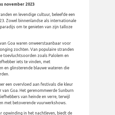
ens november 2023
anden en levendige cultuur, beleefde een
3. Zowel binnenlandse als internationale
aradijs om te genieten van zijn talloze
 van Goa waren onweerstaanbaar voor
jonging zochten. Van populaire stranden
ne toevluchtsoorden zoals Palolem en
efhebber iets te vinden, met
en glinsterende blauwe wateren die
rden.
r een overvloed aan festivals die kleur
er van Goa. Het gerenommeerde Sunburn
iefhebbers van heinde en verre, terwijl
tten met betoverende vuurwerkshows.
r opwinding in het nachtleven, biedt de