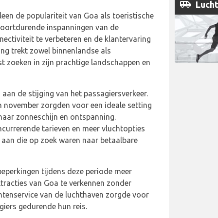
airport_shuttle
Lucht
leen de populariteit van Goa als toeristische
oortdurende inspanningen van de
ctiviteit te verbeteren en de klantervaring
ging trekt zowel binnenlandse als
ust zoeken in zijn prachtige landschappen en
 aan de stijging van het passagiersverkeer.
 november zorgden voor een ideale setting
naar zonneschijn en ontspanning.
currerende tarieven en meer vluchtopties
aan die op zoek waren naar betaalbare
beperkingen tijdens deze periode meer
tracties van Goa te verkennen zonder
ntenservice van de luchthaven zorgde voor
giers gedurende hun reis.