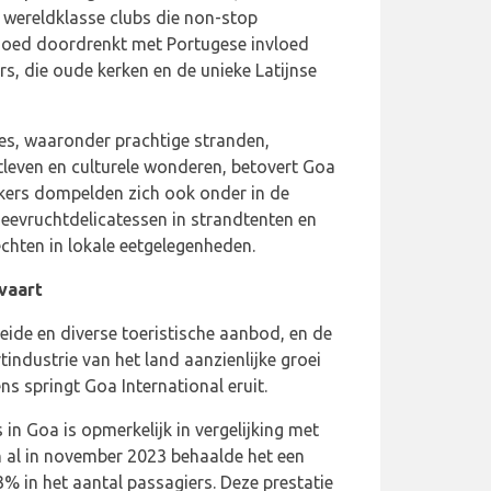
 wereldklasse clubs die non-stop
fgoed doordrenkt met Portugese invloed
s, die oude kerken en de unieke Latijnse
ies, waaronder prachtige stranden,
htleven en culturele wonderen, betovert Goa
oekers dompelden zich ook onder in de
zeevruchtdelicatessen in strandtenten en
chten in lokale eetgelegenheden.
tvaart
eide en diverse toeristische aanbod, en de
tindustrie van het land aanzienlijke groei
 springt Goa International eruit.
 in Goa is opmerkelijk in vergelijking met
n al in november 2023 behaalde het een
% in het aantal passagiers. Deze prestatie