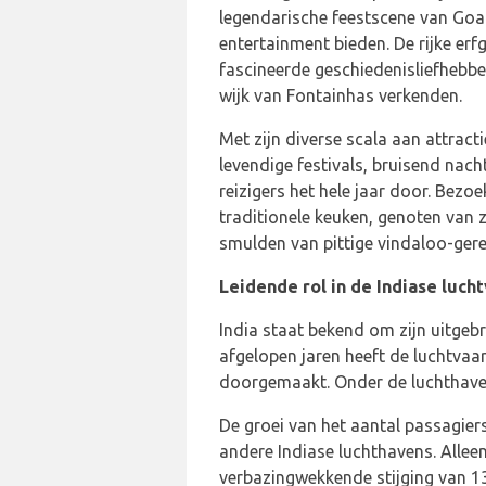
legendarische feestscene van Goa
entertainment bieden. De rijke er
fascineerde geschiedenisliefhebber
wijk van Fontainhas verkenden.
Met zijn diverse scala aan attract
levendige festivals, bruisend nac
reizigers het hele jaar door. Bez
traditionele keuken, genoten van 
smulden van pittige vindaloo-gere
Leidende rol in de Indiase luch
India staat bekend om zijn uitgebr
afgelopen jaren heeft de luchtvaar
doorgemaakt. Onder de luchthavens
De groei van het aantal passagiers
andere Indiase luchthavens. Allee
verbazingwekkende stijging van 13