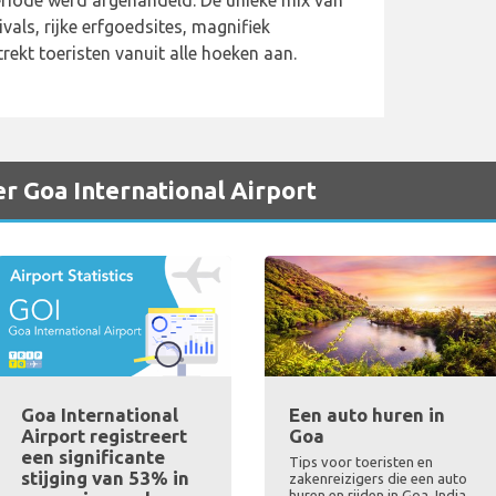
riode werd afgehandeld. De unieke mix van
vals, rijke erfgoedsites, magnifiek
trekt toeristen vanuit alle hoeken aan.
er Goa International Airport
Goa International
Een auto huren in
Airport registreert
Goa
een significante
Tips voor toeristen en
stijging van 53% in
zakenreizigers die een auto
huren en rijden in Goa, India