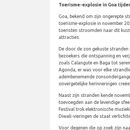
Toerisme-explosie in Goa tijd
Goa, bekend om zijn ongerepte str
toerisme-explosie in november 202
toeristen stroomden naar dit kustp
attracties.
De door de zon gekuste stranden
bezoekers die ontspanning en ver
zoals Calangute en Baga tot sere
Agonda, er was voor elke strandli
adembenemende zonsondergangen 
onvergetelijke herinneringen creëe
Naast zijn stranden kende novembe
toevoegden aan de levendige sfe
Festival trok elektronische muziekl
Diwali-vieringen de staat verlich
Voor degenen die op zoek zijn naa