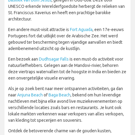
Basiliek van Bom Jesus
, gelegen in Oud-Goa. Deze door
UNESCO erkende Werelderfgoedsite herbergt de relieken van
St. Franciscus Xaverius en heeft een prachtige barokke
architectuur.
Een andere must-visit attractie is
Fort Aguada
, een 17e-eeuws
Portugees fort dat uitkijkt over de Arabische Zee. Het werd
gebouwd ter bescherming tegen vijandige aanvallen en biedt
adembenemend uitzicht op de kustlijn.
Een bezoek aan
Dudhsagar Falls
is een must-do activiteit voor
natuurliefhebbers. Gelegen aan de Mandovi-rivier, behoren
deze viertraps watervallen tot de hoogste in India en bieden ze
een onvergetelijke visuele ervaring.
Als je op zoek bent naar meer ontspannen activiteiten, ga dan
naar
Anjuna Beach
of
Baga Beach
, bekend om hun levendige
nachtleven met bijna elke avond live muziekevenementen op
verschillende locaties zoals bars en restaurants. Je kunt ook
lokale markten verkennen waar verkopers van alles verkopen,
van kleding tot specerijen en souvenirs.
Ontdek de betoverende charme van de gouden kusten,