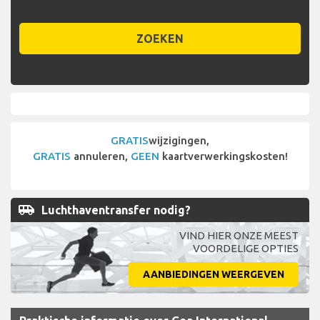
ZOEKEN
GRATIS
wijzigingen,
GRATIS
annuleren,
GEEN
kaartverwerkingskosten!
airport_shuttle
Luchthaventransfer nodig?
VIND HIER ONZE MEEST
VOORDELIGE OPTIES
AANBIEDINGEN WEERGEVEN