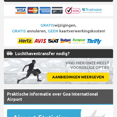
GRATIS
wijzigingen,
GRATIS
annuleren,
GEEN
kaartverwerkingskosten!
airport_shuttle
Luchthaventransfer nodig?
VIND HIER ONZE MEEST
VOORDELIGE OPTIES
AANBIEDINGEN WEERGEVEN
Praktische informatie over Goa International
Airport