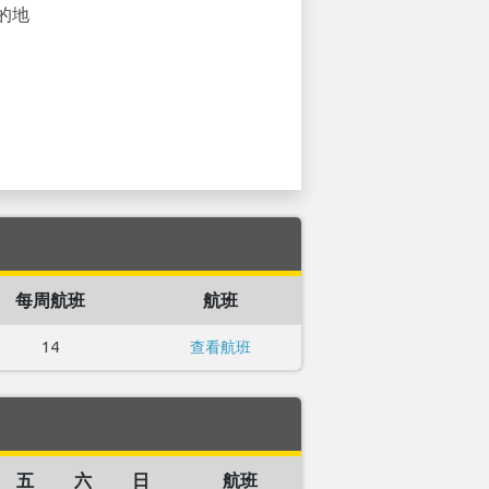
的地
每周航班
航班
14
查看航班
五
六
日
航班