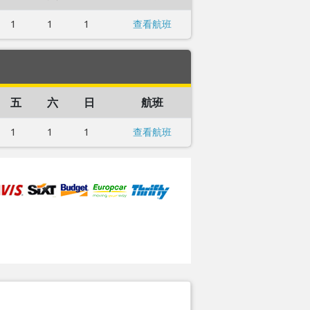
1
1
1
查看航班
五
六
日
航班
1
1
1
查看航班