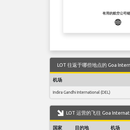
有用的航空公司
LOT 往返于哪些地点的 Goa Intern
机场
Indira Gandhi International (DEL)
LOT 运营的飞往 Goa Intern
国家
目的地
机场