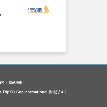
隐私
网站地图
 TripTQ Goa International 机场) / All