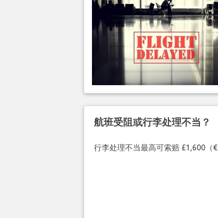
航班受阻或行李处理不当？
行李处理不当最高可索赔 £1,600