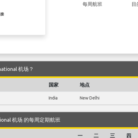
每周航班
目
链接
ational 机场？
国家
地点
India
New Delhi
ational 机场 的每周定期航班
一
二
三
四