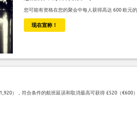
您可能有资格在您的聚会中每人获得高达 600 欧元
现在宣称！
（€1,920），符合条件的航班延误和取消最高可获得 £520（€6