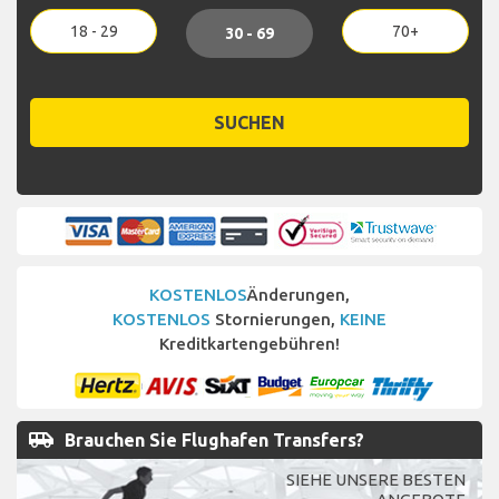
18 - 29
70+
30 - 69
SUCHEN
KOSTENLOS
Änderungen,
KOSTENLOS
Stornierungen,
KEINE
Kreditkartengebühren!
airport_shuttle
Brauchen Sie Flughafen Transfers?
SIEHE UNSERE BESTEN