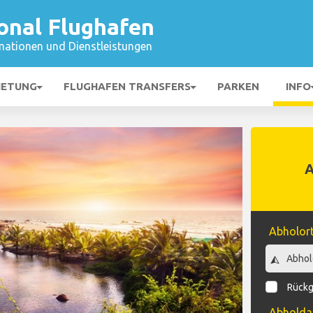
onal Flughafen
mationen und Dienstleistungen
IETUNG
FLUGHAFEN TRANSFERS
PARKEN
INFO
Abholor
Rückg
Abhold