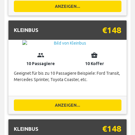
ANZEIGEN...
€148
KLEINBUS
group
business_center
10 Passagiere
10 Koffer
Geeignet für bis zu 10 Passagiere Beispiele: Ford Transit,
Mercedes Sprinter, Toyota Coaster, etc.
ANZEIGEN...
€148
KLEINBUS