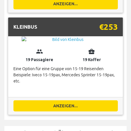
ANZEIGEN...
€253
KLEINBUS
group
business_center
19 Passagiere
19 Koffer
Eine Option für eine Gruppe von 15-19 Reisenden
Beispiele: Iveco 15-19pax, Mercedes Sprinter 15-19pax,
etc.
ANZEIGEN...