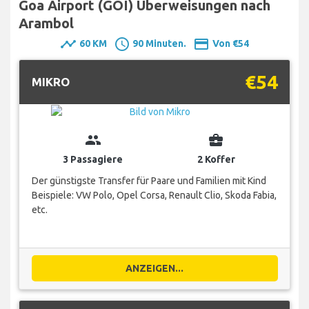
Goa Airport (GOI) Überweisungen nach
Arambol
timeline
schedule
payment
60 KM
90 Minuten.
Von €54
€54
MIKRO
group
business_center
3 Passagiere
2 Koffer
Der günstigste Transfer für Paare und Familien mit Kind
Beispiele: VW Polo, Opel Corsa, Renault Clio, Skoda Fabia,
etc.
ANZEIGEN...