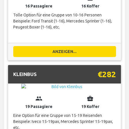
16 Passagiere
16 Koffer
Tolle Option für eine Gruppe von 10-16 Personen
Beispiele: Ford Transit (1-16), Mercedes Sprinter (1-16),
Peugeot Boxer (1-16), etc.
ANZEIGEN...
€282
KLEINBUS
group
business_center
19 Passagiere
19 Koffer
Eine Option für eine Gruppe von 15-19 Reisenden
Beispiele: Iveco 15-19pax, Mercedes Sprinter 15-19pax,
etc.