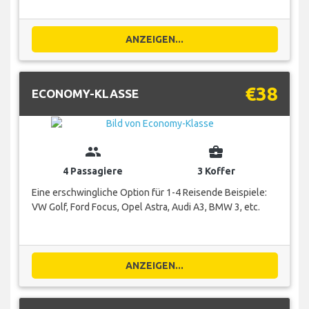
ANZEIGEN...
€38
ECONOMY-KLASSE
group
business_center
4 Passagiere
3 Koffer
Eine erschwingliche Option für 1-4 Reisende Beispiele:
VW Golf, Ford Focus, Opel Astra, Audi A3, BMW 3, etc.
ANZEIGEN...