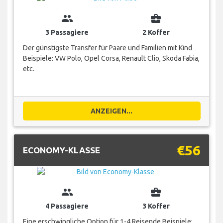
group
business_center
3 Passagiere
2 Koffer
Der günstigste Transfer für Paare und Familien mit Kind
Beispiele: VW Polo, Opel Corsa, Renault Clio, Skoda Fabia,
etc.
ANZEIGEN...
€56
ECONOMY-KLASSE
group
business_center
4 Passagiere
3 Koffer
Eine erschwingliche Option für 1-4 Reisende Beispiele: