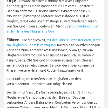
Züge
- Obwohl sich kein Bahnhof direkt am Flughafen
befindet, gibt es einen Bahnhof nur 1 km vom Flughafen in
Dabolim entfernt. Es ist eine kurze Taxifahrt oder ein 20-
minütiger Spaziergang entfernt. Vom Bahnhof aus ist es
möglich, direkt oder über Umstiege zu verschiedenen Teilen
von Goa und Indien zu gelangen. Mehr über
Zugverbindungen
in der Nähe des Flughafens Goa
.
Fähren
- Die Möglichkeit,
mit der Fähre zu transferieren, steht
am Flughafen Goa zur Verfügung
. Kostenlose Shuttles bringen
Reisende zum Fährhafen am Baina Beach, 5 km/3,1 mi vom
Flughafen entfernt. Von hier aus ist es möglich, zu Häfen in
Panjim, Baga, Old Goa und Sinquerim zu gelangen. Dies ist
immer noch ein relativ neuer Service, der in den kommenden
Phasen weitere Häfen und Routen hinzufügen wird.
Es ist unklar, ob Transfers zum Flughafen von den
verschiedenen Standorten aus möglich sind.
Der Bahnhof Vasco Da Gama befindet sich 5 km/3,1 mi vom
Flughafen entfernt und ist mit dem Bahnhof Dabolim
verbunden. Andere Bahnhöfe in Goa bieten Verbindungen zu
anderen Teilen Indiens, einschließlich Madgaon, 30 km/18,5 mi