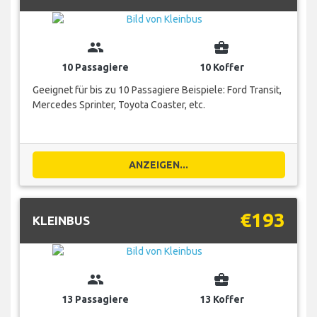
group
business_center
10 Passagiere
10 Koffer
Geeignet für bis zu 10 Passagiere Beispiele: Ford Transit,
Mercedes Sprinter, Toyota Coaster, etc.
ANZEIGEN...
€193
KLEINBUS
group
business_center
13 Passagiere
13 Koffer