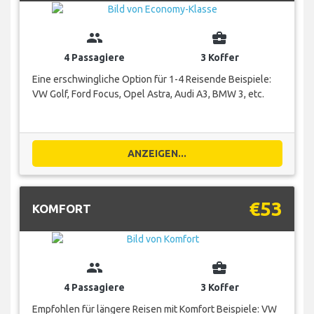
group
business_center
4 Passagiere
3 Koffer
Eine erschwingliche Option für 1-4 Reisende Beispiele:
VW Golf, Ford Focus, Opel Astra, Audi A3, BMW 3, etc.
ANZEIGEN...
€53
KOMFORT
group
business_center
4 Passagiere
3 Koffer
Empfohlen für längere Reisen mit Komfort Beispiele: VW