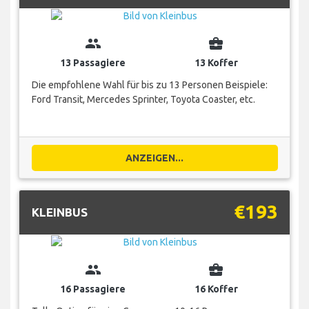
group
business_center
13 Passagiere
13 Koffer
Die empfohlene Wahl für bis zu 13 Personen Beispiele:
Ford Transit, Mercedes Sprinter, Toyota Coaster, etc.
ANZEIGEN...
€193
KLEINBUS
group
business_center
16 Passagiere
16 Koffer