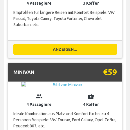
4 Passagiere
3 Koffer
Empfohlen für längere Reisen mit Komfort Beispiele: VW
Passat, Toyota Camry, Toyota Fortuner, Chevrolet
Suburban, etc.
ANZEIGEN...
€59
MINIVAN
group
business_center
4 Passagiere
4 Koffer
Ideale Kombination aus Platz und Komfort für bis zu 4
Personen Beispiele: VW Touran, Ford Galaxy, Opel Zefira,
Peugeot 807, etc.