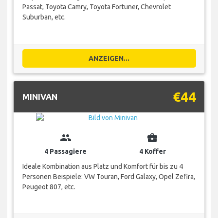
Passat, Toyota Camry, Toyota Fortuner, Chevrolet
Suburban, etc.
ANZEIGEN...
€44
MINIVAN
group
business_center
4 Passagiere
4 Koffer
Ideale Kombination aus Platz und Komfort für bis zu 4
Personen Beispiele: VW Touran, Ford Galaxy, Opel Zefira,
Peugeot 807, etc.