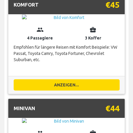
€45
KOMFORT
group
business_center
4 Passagiere
3 Koffer
Empfohlen für längere Reisen mit Komfort Beispiele: VW
Passat, Toyota Camry, Toyota Fortuner, Chevrolet
Suburban, etc.
ANZEIGEN...
€44
MINIVAN