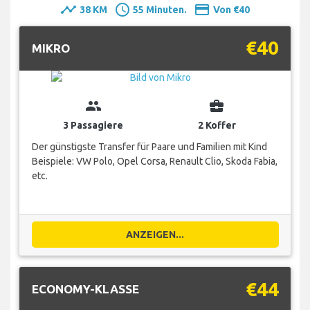
timeline
schedule
payment
38 KM
55 Minuten.
Von €40
€40
MIKRO
group
business_center
3 Passagiere
2 Koffer
Der günstigste Transfer für Paare und Familien mit Kind
Beispiele: VW Polo, Opel Corsa, Renault Clio, Skoda Fabia,
etc.
ANZEIGEN...
€44
ECONOMY-KLASSE