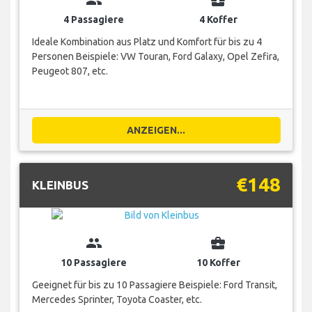
group
business_center
4 Passagiere
4 Koffer
Ideale Kombination aus Platz und Komfort für bis zu 4
Personen Beispiele: VW Touran, Ford Galaxy, Opel Zefira,
Peugeot 807, etc.
ANZEIGEN...
€148
KLEINBUS
group
business_center
10 Passagiere
10 Koffer
Geeignet für bis zu 10 Passagiere Beispiele: Ford Transit,
Mercedes Sprinter, Toyota Coaster, etc.