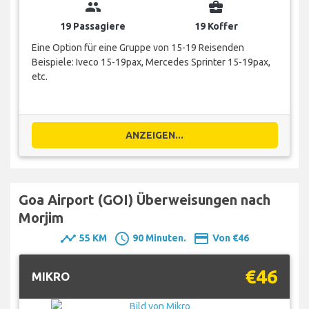
group
business_center
19 Passagiere
19 Koffer
Eine Option für eine Gruppe von 15-19 Reisenden
Beispiele: Iveco 15-19pax, Mercedes Sprinter 15-19pax,
etc.
ANZEIGEN...
Goa Airport (GOI) Überweisungen nach
Morjim
timeline
schedule
payment
55 KM
90 Minuten.
Von €46
€46
MIKRO