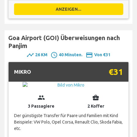
ANZEIGEN...
Goa Airport (GOI) Überweisungen nach
Panjim
timeline
schedule
payment
26 KM
40 Minuten.
Von €31
€31
MIKRO
group
business_center
3 Passagiere
2 Koffer
Der günstigste Transfer für Paare und Familien mit Kind
Beispiele: VW Polo, Opel Corsa, Renault Clio, Skoda Fabia,
etc.