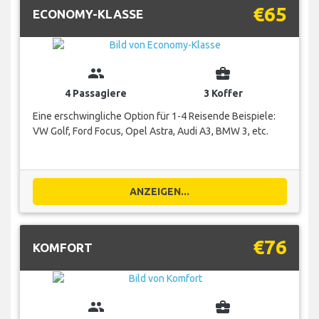
€65
ECONOMY-KLASSE
group
business_center
4 Passagiere
3 Koffer
Eine erschwingliche Option für 1-4 Reisende Beispiele:
VW Golf, Ford Focus, Opel Astra, Audi A3, BMW 3, etc.
ANZEIGEN...
€76
KOMFORT
group
business_center