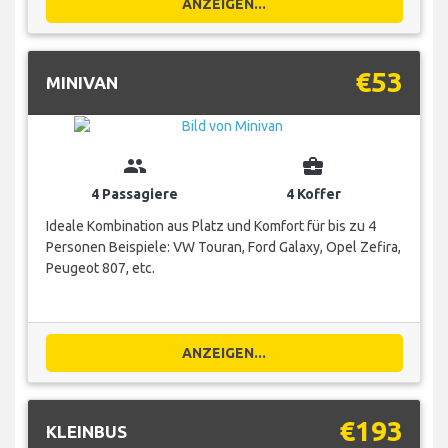
ANZEIGEN...
€53
MINIVAN
group
business_center
4 Passagiere
4 Koffer
Ideale Kombination aus Platz und Komfort für bis zu 4
Personen Beispiele: VW Touran, Ford Galaxy, Opel Zefira,
Peugeot 807, etc.
ANZEIGEN...
€193
KLEINBUS