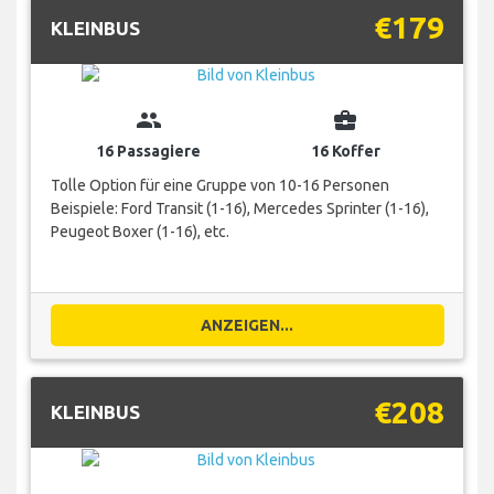
€179
KLEINBUS
group
business_center
16 Passagiere
16 Koffer
Tolle Option für eine Gruppe von 10-16 Personen
Beispiele: Ford Transit (1-16), Mercedes Sprinter (1-16),
Peugeot Boxer (1-16), etc.
ANZEIGEN...
€208
KLEINBUS