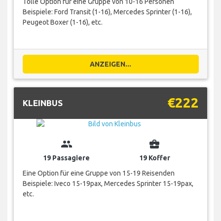
Tolle Option für eine Gruppe von 10-16 Personen
Beispiele: Ford Transit (1-16), Mercedes Sprinter (1-16),
Peugeot Boxer (1-16), etc.
ANZEIGEN...
€222
KLEINBUS
group
business_center
19 Passagiere
19 Koffer
Eine Option für eine Gruppe von 15-19 Reisenden
Beispiele: Iveco 15-19pax, Mercedes Sprinter 15-19pax,
etc.