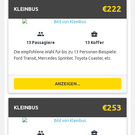
€222
KLEINBUS
group
business_center
13 Passagiere
13 Koffer
Die empfohlene Wahl für bis zu 13 Personen Beispiele:
Ford Transit, Mercedes Sprinter, Toyota Coaster, etc.
ANZEIGEN...
€253
KLEINBUS
group
business_center