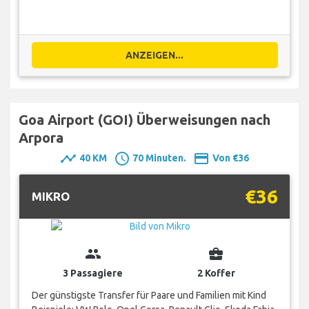
ANZEIGEN...
Goa Airport (GOI) Überweisungen nach
Arpora
timeline
schedule
payment
40 KM
70 Minuten.
Von €36
€36
MIKRO
group
business_center
3 Passagiere
2 Koffer
Der günstigste Transfer für Paare und Familien mit Kind