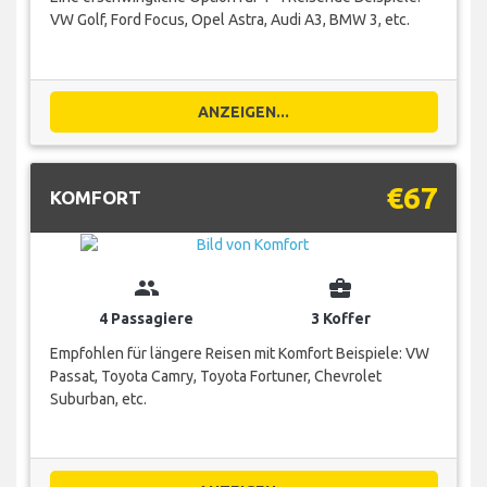
VW Golf, Ford Focus, Opel Astra, Audi A3, BMW 3, etc.
ANZEIGEN...
€67
KOMFORT
group
business_center
4 Passagiere
3 Koffer
Empfohlen für längere Reisen mit Komfort Beispiele: VW
Passat, Toyota Camry, Toyota Fortuner, Chevrolet
Suburban, etc.