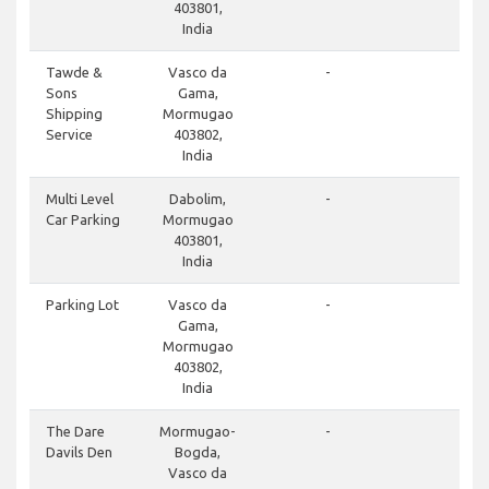
403801,
India
cl
Tawde &
Vasco da
-
Sons
Gama,
Shipping
Mormugao
Service
403802,
India
do
Multi Level
Dabolim,
-
Car Parking
Mormugao
403801,
India
cl
Parking Lot
Vasco da
-
Gama,
Mormugao
403802,
India
cl
The Dare
Mormugao-
-
Davils Den
Bogda,
Vasco da