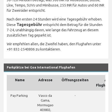
30-120 Minuten beträgt, was 300 INR für Reisebusse, Busse,
Lkw, Tempo, SUVs und Minibusse, 255 INR für Autos und 60 INR
für Zweiräder entspricht.
Nach den ersten 24 Stunden wird eine Tagesgebühr erhoben.
Tagesgebühr
Diese
entspricht dem Betrag für die Stunden
7-24, unabhängig davon, wie lange das Fahrzeug an diesem
zusätzlichen Tag geparkt ist.
Wir empfehlen allen, die Zweifel haben, den Flughafen unter
+91 832-2540806 zu kontaktieren.
Parkplätze bei Goa International Flughafen
Name
Adresse
Öffnungszeiten
Auf
Flughafe
cl
Pay Parking
Vasco da
-
Gama,
Mormugao
403802,