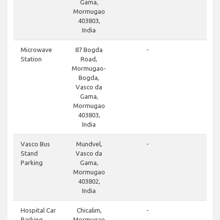
Gama,
Mormugao
403803,
India
cl
Microwave
87 Bogda
-
Station
Road,
Mormugao-
Bogda,
Vasco da
Gama,
Mormugao
403803,
India
cl
Vasco Bus
Mundvel,
-
Stand
Vasco da
Parking
Gama,
Mormugao
403802,
India
cl
Hospital Car
Chicalim,
-
Parking
Mormugao