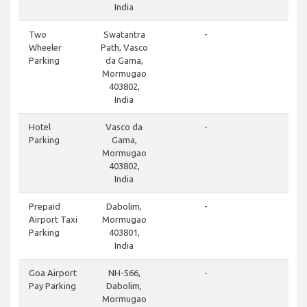
India
cl
Two
Swatantra
-
Wheeler
Path, Vasco
Parking
da Gama,
Mormugao
403802,
India
cl
Hotel
Vasco da
-
Parking
Gama,
Mormugao
403802,
India
do
Prepaid
Dabolim,
-
Airport Taxi
Mormugao
Parking
403801,
India
cl
Goa Airport
NH-566,
-
Pay Parking
Dabolim,
Mormugao