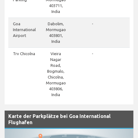
403711,
India
cl
Goa
Dabolim,
-
International
Mormugao
Airport
403801,
India
cl
Trv Chicolna
Vieira
-
Nagar
Road,
Bogmalo,
Chicolna,
Mormugao
403806,
India
Karte der Parkplätze bei Goa International
Flughafen