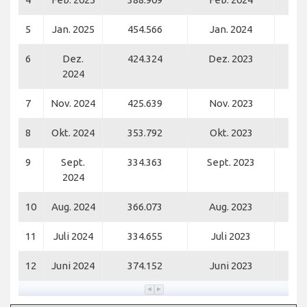
5
Jan. 2025
454.566
Jan. 2024
4
6
Dez.
424.324
Dez. 2023
4
2024
7
Nov. 2024
425.639
Nov. 2023
3
8
Okt. 2024
353.792
Okt. 2023
3
9
Sept.
334.363
Sept. 2023
3
2024
10
Aug. 2024
366.073
Aug. 2023
2
11
Juli 2024
334.655
Juli 2023
2
12
Juni 2024
374.152
Juni 2023
2