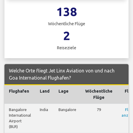
138
Wöchentliche Flüge
2
Reiseziele
Welche Orte fliegt Jet Linx Aviation von und nach
Goa International Flughafen?
Flughafen
Land
Lage
Wöchentliche
Flü
Flüge
Bangalore
India
Bangalore
79
Flü
International
anzei
Airport
(BLR)