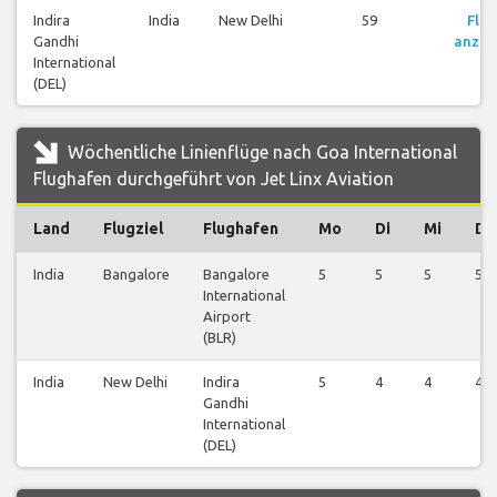
Indira
India
New Delhi
59
Flü
Gandhi
anzei
International
(DEL)
Wöchentliche Linienflüge nach Goa International
Flughafen durchgeführt von Jet Linx Aviation
Land
Flugziel
Flughafen
Mo
Di
Mi
Do
India
Bangalore
Bangalore
5
5
5
5
International
Airport
(BLR)
India
New Delhi
Indira
5
4
4
4
Gandhi
International
(DEL)