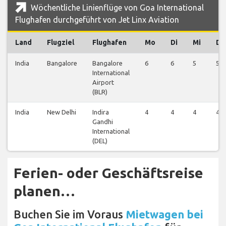
Wöchentliche Linienflüge von Goa International
Flughafen durchgeführt von Jet Linx Aviation
Land
Flugziel
Flughafen
Mo
Di
Mi
Do
India
Bangalore
Bangalore
6
6
5
5
International
Airport
(BLR)
India
New Delhi
Indira
4
4
4
4
Gandhi
International
(DEL)
Ferien- oder Geschäftsreise
planen…
Buchen Sie im Voraus
Mietwagen bei