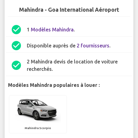
Mahindra - Goa International Aéroport
check_circle
1
Modèles Mahindra
.
check_circle
Disponible auprès de
2 fournisseurs
.
2 Mahindra devis de location de voiture
check_circle
recherchés.
Modèles Mahindra populaires à louer :
Mahindra Scorpio