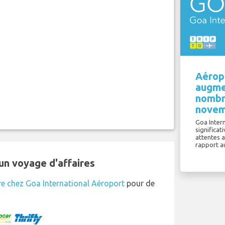
Aéropo
augme
nombr
novem
Goa Intern
significa
attentes 
rapport a
un voyage d'affaires
re chez Goa International Aéroport
pour de