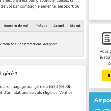
chés. S'il n'est pas disponible, utilisez la
otre vol par compagnie aérienne, aéroport ou
Numero de vol
Prévue
Actuel
Statut
té trouvée a Goa International Aéroport.
Vous p
jusqu
p
l géré ?
R
pour un bagage mal géré ou £520 (€600)
 d'annulations de vols éligibles. Vérifiez