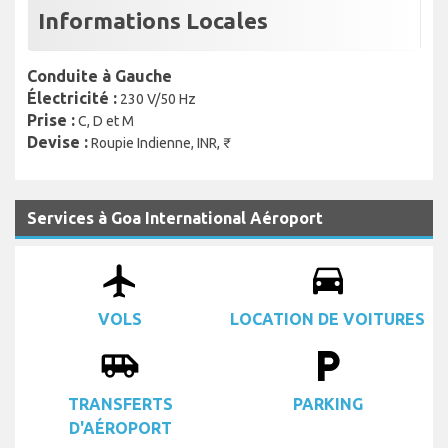
Informations Locales
Conduite à Gauche
Électricité :
230 V/50 Hz
Prise :
C, D et M
Devise :
Roupie Indienne, INR, ₹
Services à Goa International Aéroport
airplanemode_active
drive_eta
VOLS
LOCATION DE VOITURES
airport_shuttle
local_parking
TRANSFERTS
PARKING
D'AÉROPORT