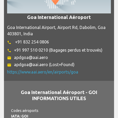
Goa International Aéroport
Goa International Airport, Airport Rd, Dabolim, Goa
403801, India
+91 832 254 0806
phone
+91 997 510 0210 (Bagages perdus et trouvés)
phone
apdgoa@aai.aero
email
apdgoa@aai.aero (Lost+Found)
email
https://www.aai.aero/en/airports/goa
Goa International Aéroport - GOI
INFORMATIONS UTILES
Codes aéroports
IATA: GOI