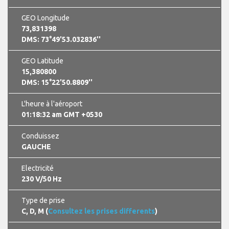
GEO Longitude
73,831398
DMS: 73°49'53.032836''
GEO Latitude
15,380800
DMS: 15°22'50.8809''
L'heure à l'aéroport
01:18:33 am GMT +0530
Conduissez
GAUCHE
Electricité
230 V/50 Hz
Type de prise
C, D, M (
Consultez les prises differents
)