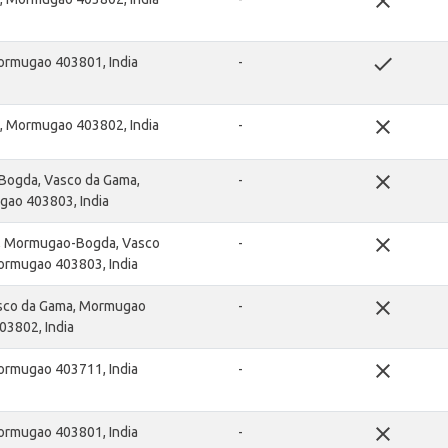
close
done
ormugao 403801, India
-
close
, Mormugao 403802, India
-
close
ogda, Vasco da Gama,
-
ao 403803, India
close
, Mormugao-Bogda, Vasco
-
ormugao 403803, India
close
sco da Gama, Mormugao
-
03802, India
close
ormugao 403711, India
-
close
ormugao 403801, India
-