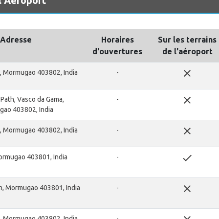
l Aéroport
Adresse
Horaires
Sur les terrains
d'ouvertures
de l'aéroport
close
, Mormugao 403802, India
-
close
Path, Vasco da Gama,
-
ao 403802, India
close
, Mormugao 403802, India
-
done
ormugao 403801, India
-
close
m, Mormugao 403801, India
-
, Mormugao 403802, India
-