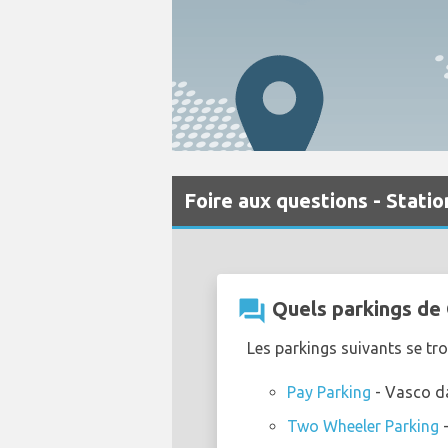
Foire aux questions - Stati
question_answer
Quels parkings de G
Les parkings suivants se tro
Pay Parking
- Vasco d
Two Wheeler Parking
-