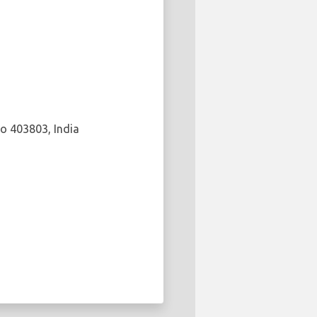
a
 403803, India