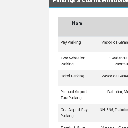
Parkings à Goa Internationa
Nom
Pay Parking
Vasco da Gama
Two Wheeler
Swatantra 
Parking
Mormug
Hotel Parking
Vasco da Gama
Prepaid Airport
Dabolim, M
Taxi Parking
Goa Airport Pay
NH-566, Daboli
Parking
Tawde & Sons
Vasco da Gama