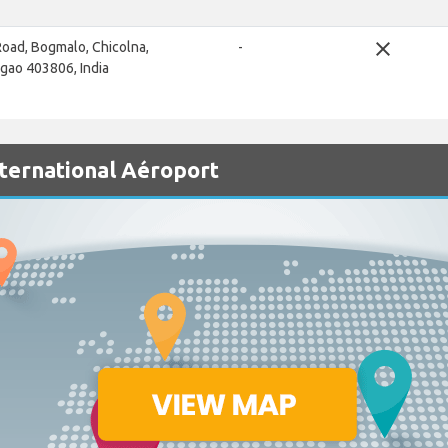
close
Road, Bogmalo, Chicolna,
-
ao 403806, India
nternational Aéroport