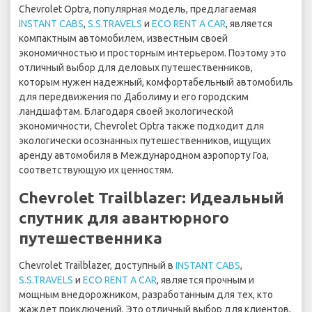
Chevrolet Optra, популярная модель, предлагаемая
INSTANT CABS
,
S.S.TRAVELS
и
ECO RENT A CAR
, является
компактным автомобилем, известным своей
экономичностью и просторным интерьером. Поэтому это
отличный выбор для деловых путешественников,
которым нужен надежный, комфортабельный автомобиль
для передвижения по Даболиму и его городским
ландшафтам. Благодаря своей экологической
экономичности, Chevrolet Optra также подходит для
экологически осознанных путешественников, ищущих
аренду автомобиля в Международном аэропорту Гоа,
соответствующую их ценностям.
Chevrolet Trailblazer: Идеальный
спутник для авантюрного
путешественника
Chevrolet Trailblazer, доступный в
INSTANT CABS
,
S.S.TRAVELS
и
ECO RENT A CAR
, является прочным и
мощным внедорожником, разработанным для тех, кто
жаждет приключений. Это отличный выбор для клиентов,