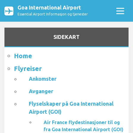
Goa International Airport
Essential Airport Informasjon og tjenester
SIDEKART
Home
Flyreiser
Ankomster
Avganger
Flyselskaper på Goa International
Airport (GOI)
Air France flydestinasjoner til og
fra Goa International Airport (GOI)