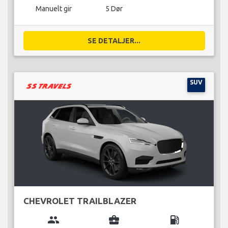
Manuelt gir
5 Dør
SE DETALJER...
SUV
CHEVROLET TRAILBLAZER
group
business_center
local_gas_station