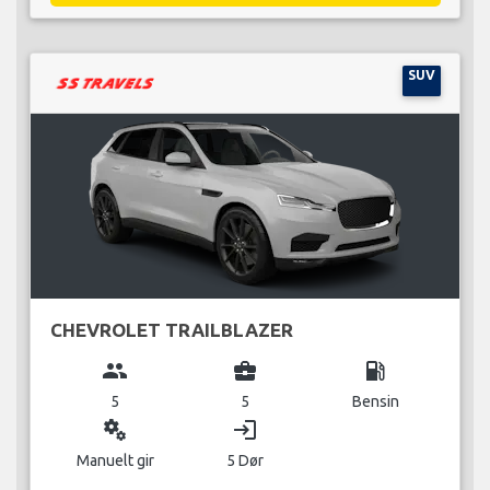
SUV
CHEVROLET TRAILBLAZER
group
business_center
local_gas_station
5
5
Bensin
miscellaneous_services
login
Manuelt gir
5 Dør