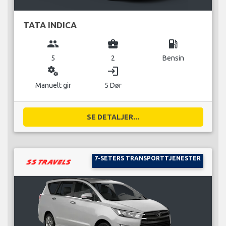
TATA INDICA
group
business_center
local_gas_station
5
2
Bensin
miscellaneous_services
login
Manuelt gir
5 Dør
SE DETALJER...
7-SETERS TRANSPORTTJENESTER