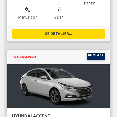
5
5
Bensin
miscellaneous_services
login
Manuelt gir
5 Dør
SE DETALJER...
KOMPAKT
HYUNDAI ACCENT