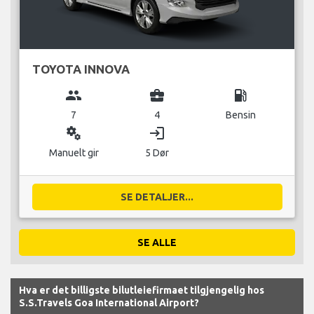
TOYOTA INNOVA
group
business_center
local_gas_station
7
4
Bensin
miscellaneous_services
login
Manuelt gir
5 Dør
SE DETALJER...
SE ALLE
Hva er det billigste bilutleiefirmaet tilgjengelig hos
S.S.Travels Goa International Airport?