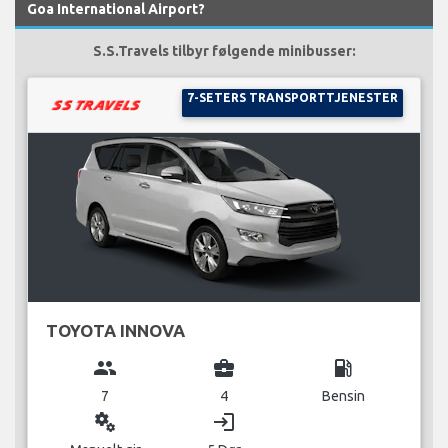
Goa International Airport?
S.S.Travels tilbyr følgende minibusser:
7-SETERS TRANSPORTTJENESTER
TOYOTA INNOVA
group
business_center
local_gas_station
7
4
Bensin
miscellaneous_services
login