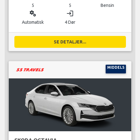
5
5
Bensin
miscellaneous_services
login
Automatisk
4 Dør
SE DETALJER...
MIDDELS