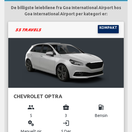
De billigste leiebilene fra Goa International Airport hos
Goa International Airport per kategori er:
KOMPAKT
CHEVROLET OPTRA
group
business_center
local_gas_station
5
3
Bensin
miscellaneous_services
login
Manuelt gir
5 Dør