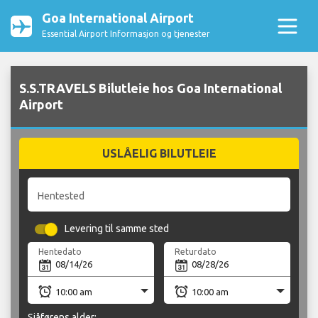
Goa International Airport
Essential Airport Informasjon og tjenester
S.S.TRAVELS Bilutleie hos Goa International
Airport
USLÅELIG BILUTLEIE
Hentested
Levering til samme sted
Hentedato
Returdato
Sjåførens alder: