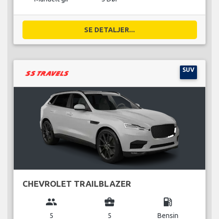
SE DETALJER...
SUV
CHEVROLET TRAILBLAZER
group
business_center
local_gas_station
5
5
Bensin