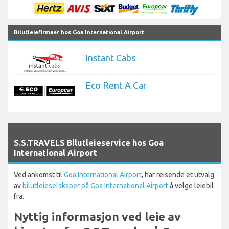
Bilutleiefirmaer hos Goa International Airport
Instant Cabs
Eco Rent A Car
`
S.S.TRAVELS Bilutleieservice hos Goa
International Airport
Ved ankomst til
Goa International Airport
, har reisende et utvalg
av
bilutleieselskaper på Goa International Airport
å velge leiebil
fra.
Nyttig informasjon ved leie av