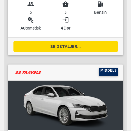
group
business_center
local_gas_station
5
5
Bensin
miscellaneous_services
login
Automatisk
4 Dør
SE DETALJER...
MIDDELS