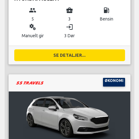
group
business_center
local_gas_station
5
3
Bensin
miscellaneous_services
login
Manuelt gir
3 Dør
SE DETALJER...
ØKONOMI