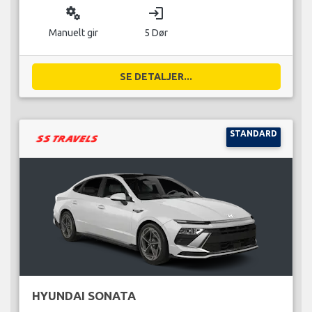
miscellaneous_services
login
Manuelt gir
5 Dør
SE DETALJER...
STANDARD
HYUNDAI SONATA