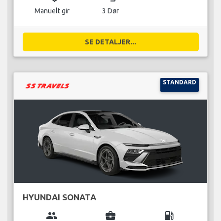
Manuelt gir
3 Dør
SE DETALJER...
STANDARD
HYUNDAI SONATA
group
business_center
local_gas_station