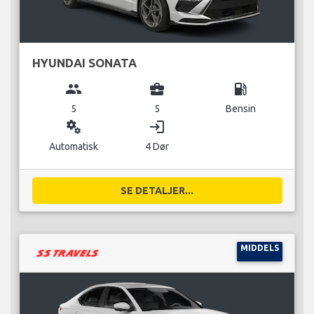
HYUNDAI SONATA
group
business_center
local_gas_station
5
5
Bensin
miscellaneous_services
login
Automatisk
4 Dør
SE DETALJER...
MIDDELS