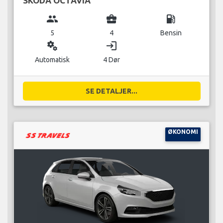
SKODA OCTAVIA
group
business_center
local_gas_station
5
4
Bensin
miscellaneous_services
login
Automatisk
4 Dør
SE DETALJER...
ØKONOMI