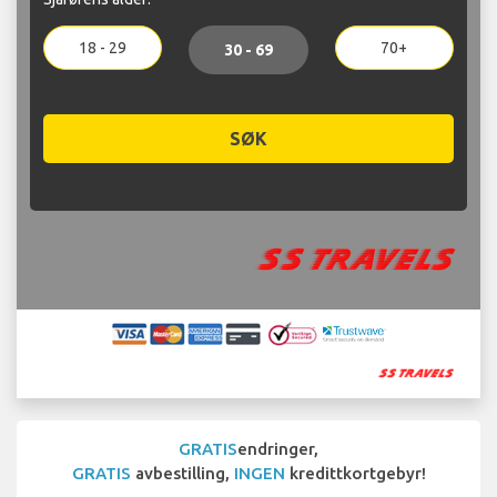
18 - 29
70+
30 - 69
SØK
GRATIS
endringer,
GRATIS
avbestilling,
INGEN
kredittkortgebyr!