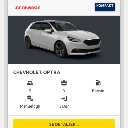
KOMPAKT
CHEVROLET OPTRA
group
business_center
local_gas_station
5
3
Bensin
miscellaneous_services
login
Manuelt gir
5 Dør
SE DETALJER...