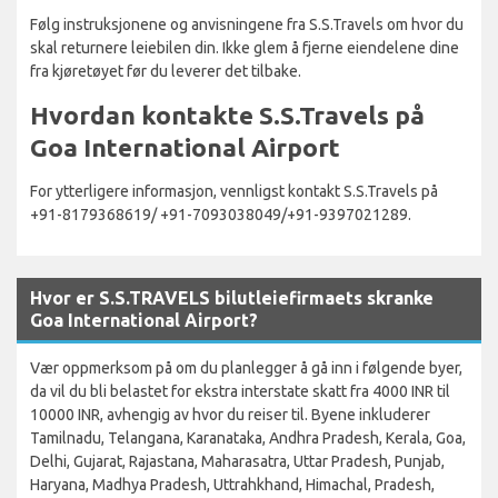
Følg instruksjonene og anvisningene fra S.S.Travels om hvor du
skal returnere leiebilen din. Ikke glem å fjerne eiendelene dine
fra kjøretøyet før du leverer det tilbake.
Hvordan kontakte S.S.Travels på
Goa International Airport
For ytterligere informasjon, vennligst kontakt S.S.Travels på
+91-8179368619/ +91-7093038049/+91-9397021289.
Hvor er S.S.TRAVELS bilutleiefirmaets skranke
Goa International Airport?
Vær oppmerksom på om du planlegger å gå inn i følgende byer,
da vil du bli belastet for ekstra interstate skatt fra 4000 INR til
10000 INR, avhengig av hvor du reiser til. Byene inkluderer
Tamilnadu, Telangana, Karanataka, Andhra Pradesh, Kerala, Goa,
Delhi, Gujarat, Rajastana, Maharasatra, Uttar Pradesh, Punjab,
Haryana, Madhya Pradesh, Uttrahkhand, Himachal, Pradesh,