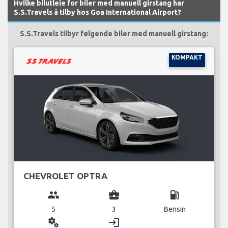
Hvilke bilutleie for biler med manuell girstang har
S.S.Travels å tilby hos Goa International Airport?
S.S.Travels tilbyr følgende biler med manuell girstang:
KOMPAKT
CHEVROLET OPTRA
group
business_center
local_gas_station
5
3
Bensin
miscellaneous_services
login