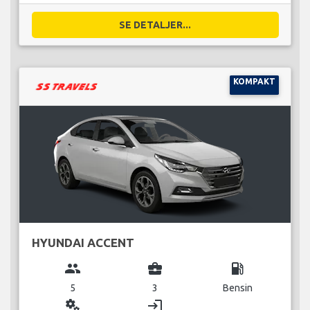
SE DETALJER...
KOMPAKT
HYUNDAI ACCENT
group
business_center
local_gas_station
5
3
Bensin
miscellaneous_services
login