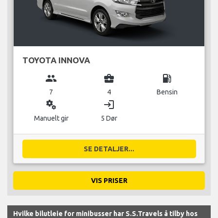
TOYOTA INNOVA
group
business_center
local_gas_station
7
4
Bensin
miscellaneous_services
login
Manuelt gir
5 Dør
SE DETALJER...
VIS PRISER
Hvilke bilutleie for minibusser har S.S.Travels å tilby hos