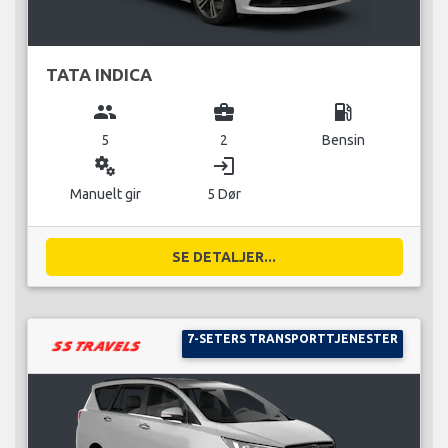
TATA INDICA
group
business_center
local_gas_station
5
2
Bensin
miscellaneous_services
login
Manuelt gir
5 Dør
SE DETALJER...
7-SETERS TRANSPORTTJENESTER