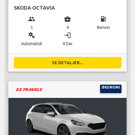
SKODA OCTAVIA
group
business_center
local_gas_station
5
4
Bensin
miscellaneous_services
login
Automatisk
4 Dør
SE DETALJER...
ØKONOMI