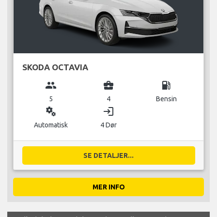
SKODA OCTAVIA
group
business_center
local_gas_station
5
4
Bensin
miscellaneous_services
login
Automatisk
4 Dør
SE DETALJER...
MER INFO