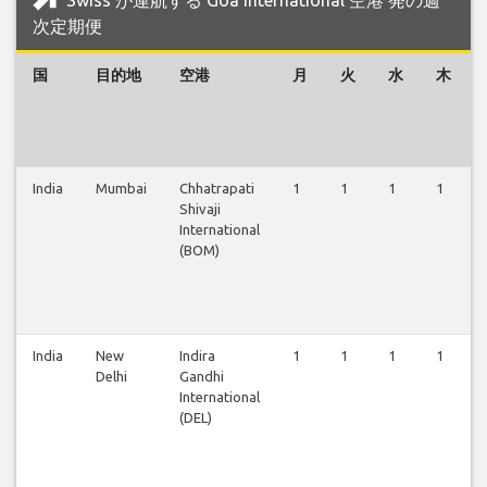
次定期便
国
目的地
空港
月
火
水
木
India
Mumbai
Chhatrapati
1
1
1
1
Shivaji
International
(BOM)
India
New
Indira
1
1
1
1
Delhi
Gandhi
International
(DEL)