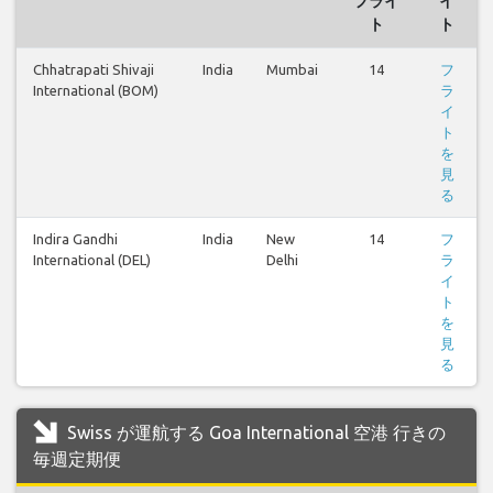
フライ
イ
ト
ト
Chhatrapati Shivaji
India
Mumbai
14
フ
International (BOM)
ラ
イ
ト
を
見
る
Indira Gandhi
India
New
14
フ
International (DEL)
Delhi
ラ
イ
ト
を
見
る
Swiss が運航する Goa International 空港 行きの
毎週定期便