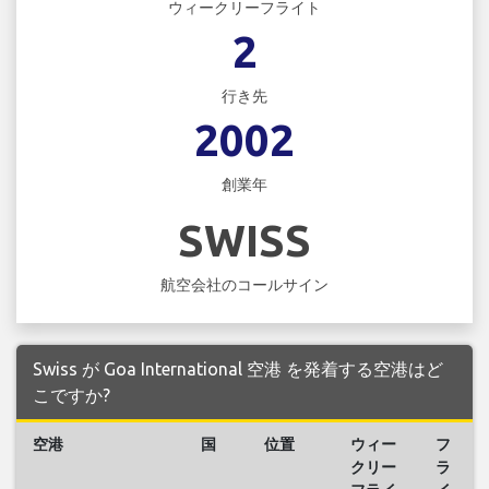
ウィークリーフライト
2
行き先
2002
創業年
SWISS
航空会社のコールサイン
Swiss が Goa International 空港 を発着する空港はど
こですか?
空港
国
位置
ウィー
フ
クリー
ラ