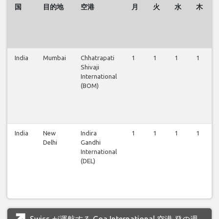
国
目的地
空港
月
火
水
木
India
Mumbai
Chhatrapati
1
1
1
1
Shivaji
International
(BOM)
India
New
Indira
1
1
1
1
Delhi
Gandhi
International
(DEL)
Swiss が運航する Goa International 空港 発の週