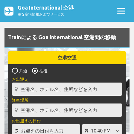
Goa International 空港
主な空港情報およびサービス
Trainによる Goa International 空港間の移動
空港交通
片道
往復
お出迎え
降車場所
お出迎えの日付