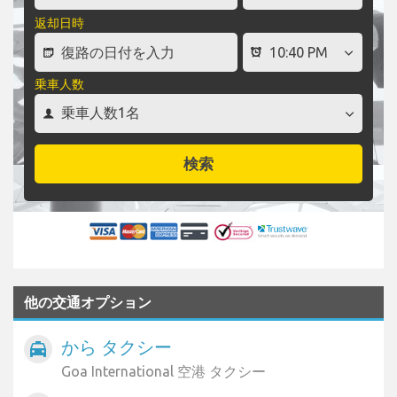
返却日時
乗車人数
検索
他の交通オプション
から タクシー
local_taxi
Goa International 空港 タクシー