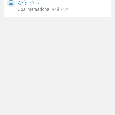
から バス
directions_bus
Goa International 空港 バス