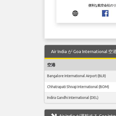
便利な航空会社の
Air India が Goa Internat
空港
Bangalore International Airport (BLR)
Chhatrapati Shivaji International (BOM)
Indira Gandhi International (DEL)
Air India が運航する Goa I