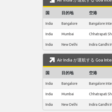
国
目的地
空港
India
Bangalore
Bangalore Inte
India
Mumbai
Chhatrapati Shi
India
New Delhi
Indira Gandhi I
Air India が運航する Goa I
国
目的地
空港
India
Bangalore
Bangalore Inte
India
Mumbai
Chhatrapati Shi
India
New Delhi
Indira Gandhi I