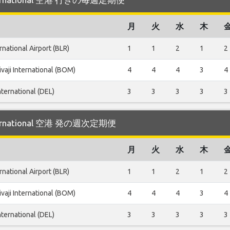
月
火
水
木
rnational Airport (BLR)
1
1
2
1
2
vaji International (BOM)
4
4
4
3
4
nternational (DEL)
3
3
3
3
3
nternational 空港 発の週次定期便
月
火
水
木
rnational Airport (BLR)
1
1
2
1
2
vaji International (BOM)
4
4
4
3
4
nternational (DEL)
3
3
3
3
3