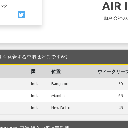
AIR 
リンク
航空会社の
ional 空港 を発着する空港はどこですか?
国
位置
ウィークリー
India
Bangalore
20
India
Mumbai
66
India
New Delhi
46
nternational 空港 行きの毎週定期便