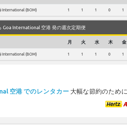
ji International (BOM)
1
1
1
0
1
する Goa International 空港 発の週次定期便
月
火
水
木
金
ji International (BOM)
1
1
1
0
1
.
ational 空港 でのレンタカー
大幅な節約のため