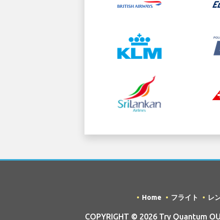
Home
フライト
レ
COPYRIGHT © 2026 Try Quantum OU tr