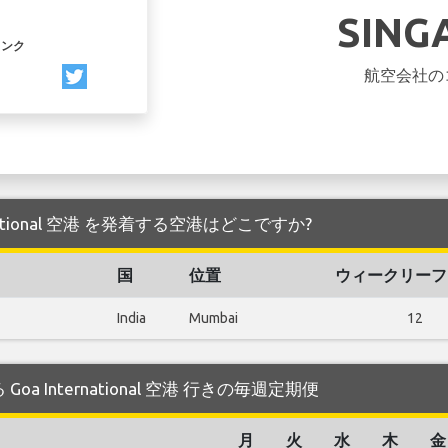
SING
リンク
航空会社の
 International 空港 を発着する空港はどこですか?
国
位置
ウィークリーフ
India
Mumbai
12
する Goa International 空港 行きの毎週定期便
月
火
水
木
金