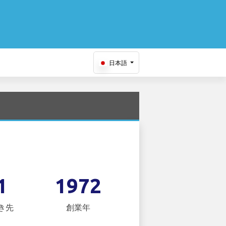
日本語
1
1972
き先
創業年