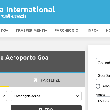
 International
rtuali essenziali
UTO
TRASFERIMENTI
PARCHEGGIO
INFO
H
 su Aeroporto Goa
PARTENZE
FILTRO