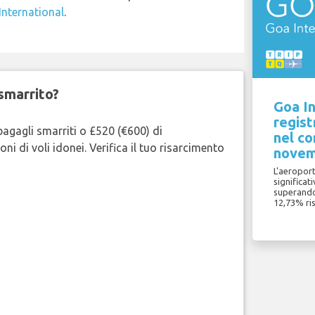
nternational
.
smarrito?
Goa In
regis
bagagli smarriti o £520 (€600) di
nel co
oni di voli idonei. Verifica il tuo risarcimento
novem
L'aeroport
significat
superando
12,73% ri