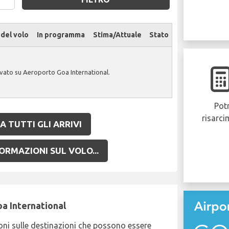
del volo
In programma
Stima/Attuale
Stato
ovato su Aeroporto Goa International.
Potr
risarci
A TUTTI GLI ARRIVI
ORMAZIONI SUL VOLO...
a International
ni sulle destinazioni che possono essere