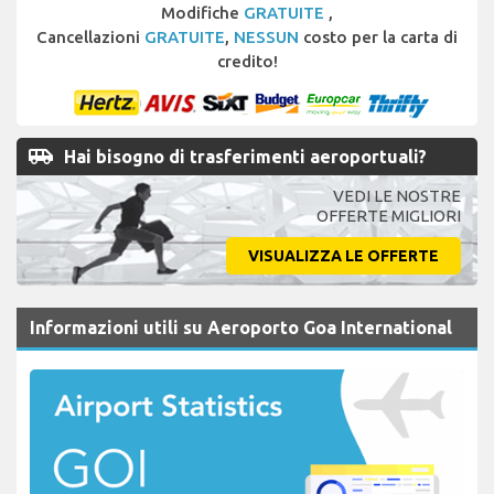
Modifiche
GRATUITE
,
Cancellazioni
GRATUITE
,
NESSUN
costo per la carta di
credito!
airport_shuttle
Hai bisogno di trasferimenti aeroportuali?
VEDI LE NOSTRE
OFFERTE MIGLIORI
VISUALIZZA LE OFFERTE
Informazioni utili su Aeroporto Goa International