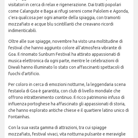
visitatori in cerca di relax e rigenerazione. Dai tratti popolari
come Calangute e Baga ai rifugi sereni come Palolem e Agonda,
c'era qualcosa per ogni amante della spiaggia, con tramonti
mozzafiato e acque blu scintillanti che creavano ricordi
indimenticabili.
Oltre alle sue spiagge, novembre ha visto una moltitudine di
festival che hanno aggiunto colore all'atmosfera vibrante di
Goa. Il rinomato Sunburn Festival ha attirato appassionati di
musica elettronica da ogni parte, mentre le celebrazioni di
Diwali hanno illuminato lo stato con affascinanti spettacoli di
fuochi d'artificio.
Per coloro in cerca di emozioni notturne, la leggendaria scena
festaiola di Goa è garantita, con club di livello mondiale che
offrono intrattenimento continuo. Il ricco patrimonio infuso di
influenza portoghese ha affascinato gli appassionati di storia,
che hanno esplorato antiche chiese e il quartiere latino unico di
Fontainhas.
Con la sua vasta gamma di attrazioni, tra cui spiagge
mozzafiato, festival vivaci, vita notturna pulsante e meraviglie