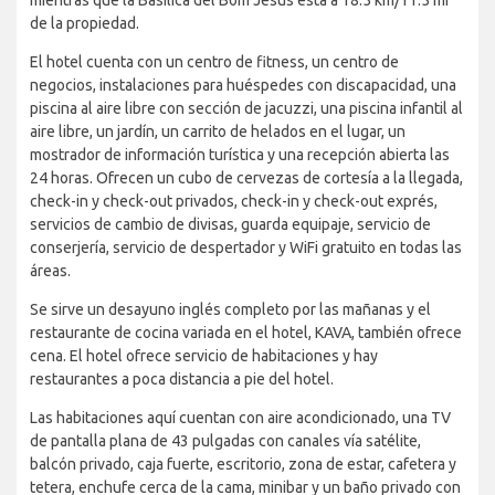
mientras que la Basílica del Bom Jesus está a 18.5 km/11.5 mi
de la propiedad.
El hotel cuenta con un centro de fitness, un centro de
negocios, instalaciones para huéspedes con discapacidad, una
piscina al aire libre con sección de jacuzzi, una piscina infantil al
aire libre, un jardín, un carrito de helados en el lugar, un
mostrador de información turística y una recepción abierta las
24 horas. Ofrecen un cubo de cervezas de cortesía a la llegada,
check-in y check-out privados, check-in y check-out exprés,
servicios de cambio de divisas, guarda equipaje, servicio de
conserjería, servicio de despertador y WiFi gratuito en todas las
áreas.
Se sirve un desayuno inglés completo por las mañanas y el
restaurante de cocina variada en el hotel, KAVA, también ofrece
cena. El hotel ofrece servicio de habitaciones y hay
restaurantes a poca distancia a pie del hotel.
Las habitaciones aquí cuentan con aire acondicionado, una TV
de pantalla plana de 43 pulgadas con canales vía satélite,
balcón privado, caja fuerte, escritorio, zona de estar, cafetera y
tetera, enchufe cerca de la cama, minibar y un baño privado con