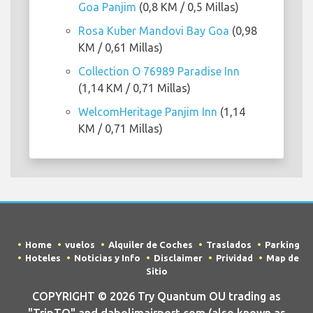
Goa Panjim
(0,8 KM / 0,5 Millas)
Rosa Kuber Mandovi Bay Goa
(0,98
KM / 0,61 Millas)
Collection O 76989 Paradise Inn
(1,14 KM / 0,71 Millas)
WelcomHeritage Panjim Inn
(1,14
KM / 0,71 Millas)
Home
vuelos
Alquiler de Coches
Traslados
Parking
Hoteles
Noticias y Info
Disclaimer
Prividad
Map de
Sitio
COPYRIGHT © 2026 Try Quantum OU trading as