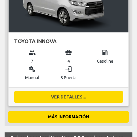
TOYOTA INNOVA
group
business_center
local_gas_station
7
4
Gasolina
miscellaneous_services
login
Manual
5 Puerta
VER DETALLES...
MÁS INFORMACIÓN