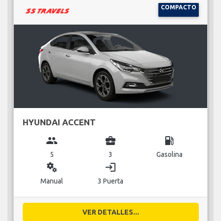
COMPACTO
HYUNDAI ACCENT
group
business_center
local_gas_station
5
3
Gasolina
miscellaneous_services
login
Manual
3 Puerta
VER DETALLES...