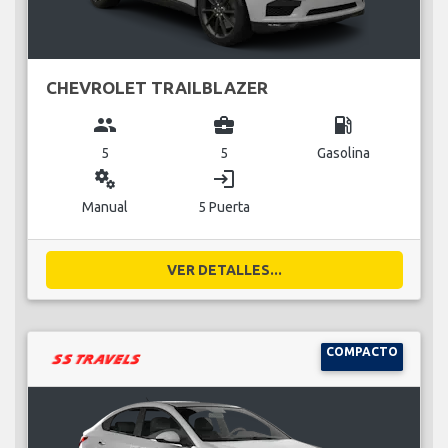
CHEVROLET TRAILBLAZER
group
business_center
local_gas_station
5
5
Gasolina
miscellaneous_services
login
Manual
5 Puerta
VER DETALLES...
COMPACTO