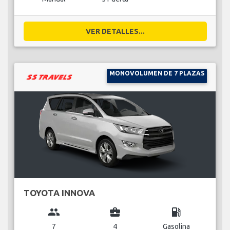
VER DETALLES...
MONOVOLUMEN DE 7 PLAZAS
TOYOTA INNOVA
group
business_center
local_gas_station
7
4
Gasolina