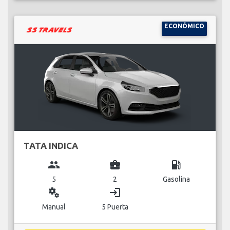
ECONÓMICO
TATA INDICA
group
business_center
local_gas_station
5
2
Gasolina
miscellaneous_services
login
Manual
5 Puerta