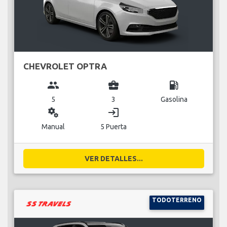
CHEVROLET OPTRA
group
business_center
local_gas_station
5
3
Gasolina
miscellaneous_services
login
Manual
5 Puerta
VER DETALLES...
TODOTERRENO