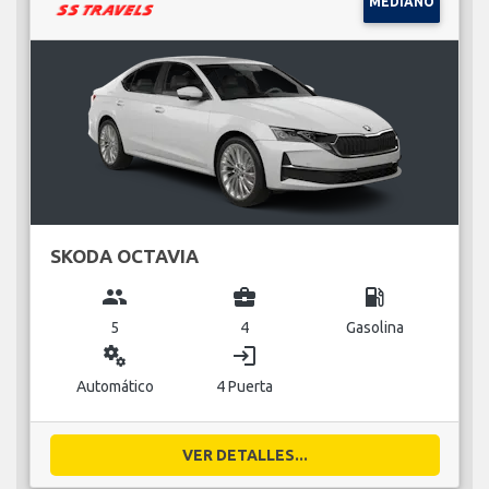
MEDIANO
SKODA OCTAVIA
group
business_center
local_gas_station
5
4
Gasolina
miscellaneous_services
login
Automático
4 Puerta
VER DETALLES...