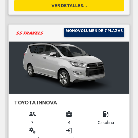
VER DETALLES...
MONOVOLUMEN DE 7 PLAZAS
TOYOTA INNOVA
group
business_center
local_gas_station
7
4
Gasolina
miscellaneous_services
login