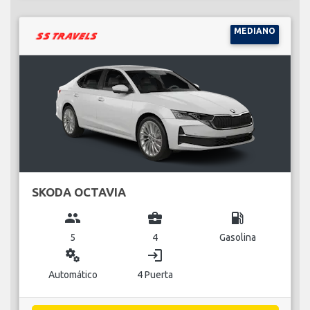
MEDIANO
SKODA OCTAVIA
group
business_center
local_gas_station
5
4
Gasolina
miscellaneous_services
login
Automático
4 Puerta