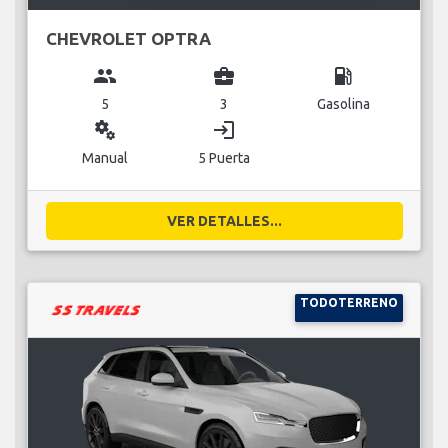
CHEVROLET OPTRA
group
business_center
local_gas_station
5
3
Gasolina
miscellaneous_services
login
Manual
5 Puerta
VER DETALLES...
TODOTERRENO