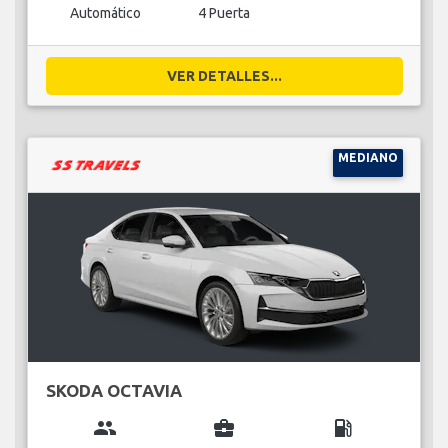
Automático
4 Puerta
VER DETALLES...
MEDIANO
SKODA OCTAVIA
group
business_center
local_gas_station