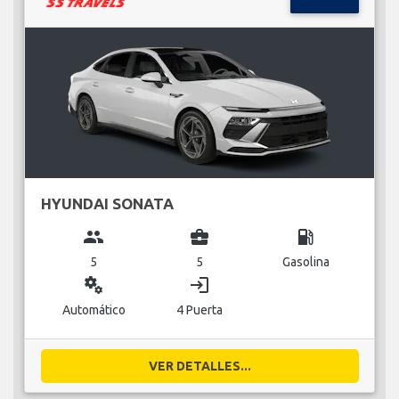
HYUNDAI SONATA
group
business_center
local_gas_station
5
5
Gasolina
miscellaneous_services
login
Automático
4 Puerta
VER DETALLES...