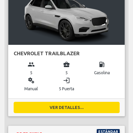
CHEVROLET TRAILBLAZER
group
business_center
local_gas_station
5
5
Gasolina
miscellaneous_services
login
Manual
5 Puerta
VER DETALLES...
ESTÁNDAR