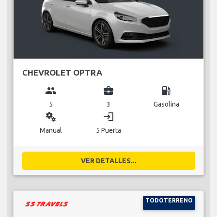
CHEVROLET OPTRA
group
business_center
local_gas_station
5
3
Gasolina
miscellaneous_services
login
Manual
5 Puerta
VER DETALLES...
TODOTERRENO