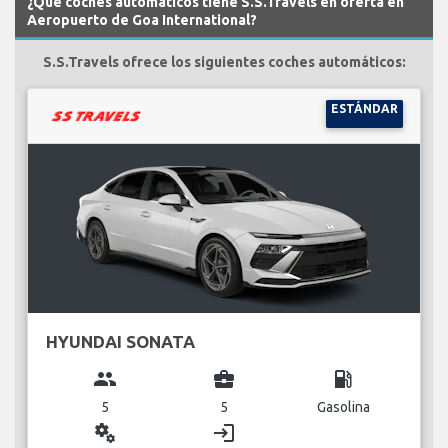
¿Qué coches automáticos tiene S.S.Travels en oferta en
Aeropuerto de Goa International?
S.S.Travels ofrece los siguientes coches automáticos:
ESTÁNDAR
HYUNDAI SONATA
group
business_center
local_gas_station
5
5
Gasolina
miscellaneous_services
login