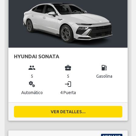
HYUNDAI SONATA
group
business_center
local_gas_station
5
5
Gasolina
miscellaneous_services
login
Automático
4 Puerta
VER DETALLES...