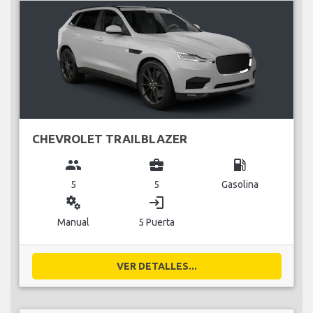
CHEVROLET TRAILBLAZER
group
business_center
local_gas_station
5
5
Gasolina
miscellaneous_services
login
Manual
5 Puerta
VER DETALLES...