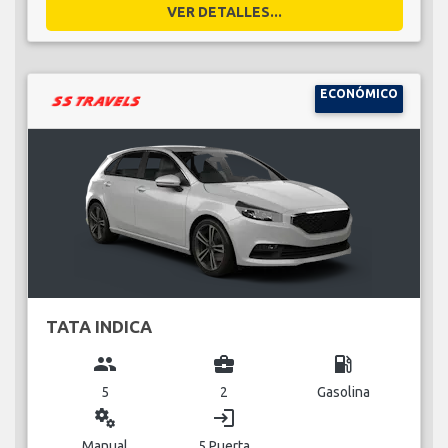
VER DETALLES...
ECONÓMICO
TATA INDICA
group
business_center
local_gas_station
5
2
Gasolina
miscellaneous_services
login
Manual
5 Puerta