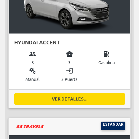
HYUNDAI ACCENT
group
business_center
local_gas_station
5
3
Gasolina
miscellaneous_services
login
Manual
3 Puerta
VER DETALLES...
ESTÁNDAR