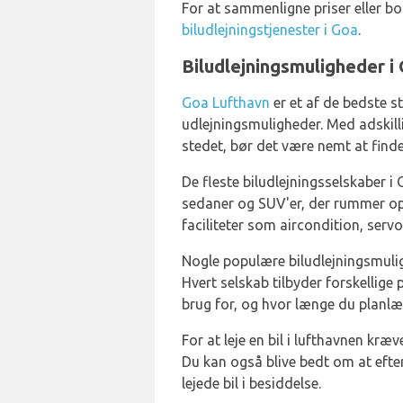
For at sammenligne priser eller boo
biludlejningstjenester i Goa
.
Biludlejningsmuligheder i
Goa Lufthavn
er et af de bedste s
udlejningsmuligheder. Med adskilli
stedet, bør det være nemt at finde 
De fleste biludlejningsselskaber i
sedaner og SUV'er, der rummer op 
faciliteter som aircondition, serv
Nogle populære biludlejningsmulig
Hvert selskab tilbyder forskellige 
brug for, og hvor længe du planlæ
For at leje en bil i lufthavnen kræ
Du kan også blive bedt om at efte
lejede bil i besiddelse.