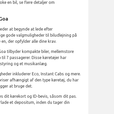
ke en bil, se flere detaljer om
 Goa
teder at begynde at lede efter
ge gode valgmuligheder til biludlejning på
en, der opfylder alle dine krav.
 Goa tilbyder kompakte biler, mellemstore
til 7 passagerer. Disse køretøjer har
ostyring og et musikanlæg.
heder inkluderer Eco, Instant Cabs og mere.
priser afhængigt af den type køretøj, du har
gger at bruge det.
ves dit kørekort og ID-bevis, såsom dit pas.
rlade et depositum, inden du tager din