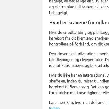
bagage, vil det at leje en SUV eller 
og ekstra plads til tasker, hvilket
behageligt.
Hvad er kravene for udlænd
Hvis du er udlænding og planlægger
kørekort fra dit hjemland anerkendt
kontrollere på forhånd, om dit kør
Derudover skal udlændinge medbr
biludlejningen og i lejeperioden.
identifikationsbevis og bekræftelse
Hvis du ikke har en International D
skaffe en, inden du rejser til Indie
kørekort til flere sprog. Det kan g
forbindelse med myndigheder eller
Læs mere om, hvordan du får en
Indien
.