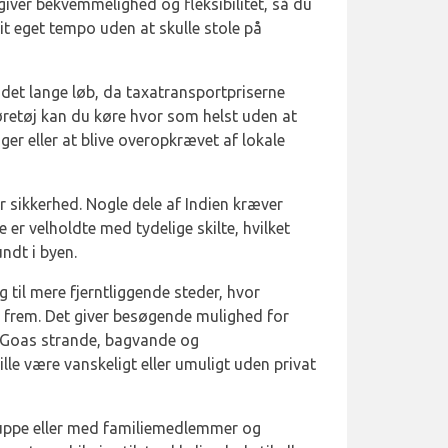
 giver bekvemmelighed og fleksibilitet, så du
dit eget tempo uden at skulle stole på
i det lange løb, da taxatransportpriserne
køretøj kan du køre hvor som helst uden at
r eller at blive overopkrævet af lokale
er sikkerhed. Nogle dele af Indien kræver
e er velholdte med tydelige skilte, hvilket
ndt i byen.
ng til mere fjerntliggende steder, hvor
r frem. Det giver besøgende mulighed for
 Goas strande, bagvande og
ville være vanskeligt eller umuligt uden privat
gruppe eller med familiemedlemmer og