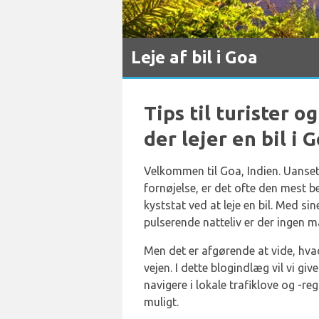
Leje af bil i Goa
Tips til turister 
der lejer en bil i 
Velkommen til Goa, Indien. Uanset
fornøjelse, er det ofte den mes
kyststat ved at leje en bil. Med si
pulserende natteliv er der ingen m
Men det er afgørende at vide, hvad
vejen. I dette blogindlæg vil vi giv
navigere i lokale trafiklove og -re
muligt.