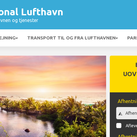
onal Lufthavn
vnen og tjenester
EJNING
TRANSPORT TIL OG FRA LUFTHAVNEN
PAR
UOV
Afhentn
Afleve
Afhentn