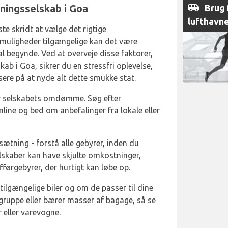
airport_shuttle
Brug f
jningsselskab i Goa
lufthavn
rste skridt at vælge det rigtige
muligheder tilgængelige kan det være
l begynde. Ved at overveje disse faktorer,
kab i Goa, sikrer du en stressfri oplevelse,
sere på at nyde alt dette smukke stat.
er selskabets omdømme. Søg efter
nline og bed om anbefalinger fra lokale eller
sætning - forstå alle gebyrer, inden du
elskaber kan have skjulte omkostninger,
fførgebyrer, der hurtigt kan løbe op.
 tilgængelige biler og om de passer til dine
 gruppe eller bærer masser af bagage, så se
r eller varevogne.