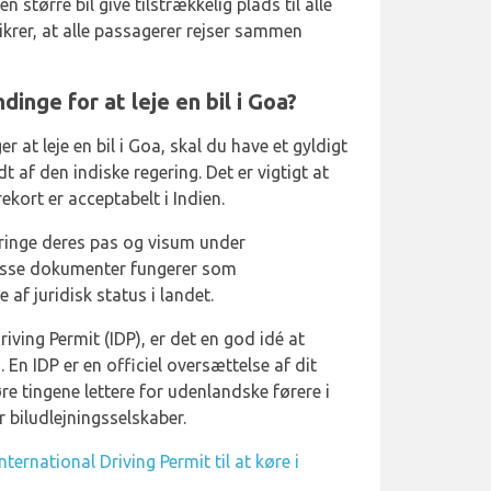
en større bil give tilstrækkelig plads til alle
 sikrer, at alle passagerer rejser sammen
inge for at leje en bil i Goa?
 at leje en bil i Goa, skal du have et gyldigt
 af den indiske regering. Det er vigtigt at
ekort er acceptabelt i Indien.
inge deres pas og visum under
 Disse dokumenter fungerer som
 af juridisk status i landet.
riving Permit (IDP), er det en god idé at
n. En IDP er en officiel oversættelse af dit
øre tingene lettere for udenlandske førere i
 biludlejningsselskaber.
International Driving Permit til at køre i