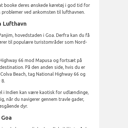
er at booke deres ønskede køretøj i god tid for
ks problemer ved ankomsten til lufthavnen.
a Lufthavn
 Panjim, hovedstaden i Goa. Derfra kan du få
fører til populære turistområder som Nord-
l Highway 66 mod Mapusa og fortsæt på
 destination. På den anden side, hvis du er
Colva Beach, tag National Highway 66 og
 8.
el i Indien kan være kaotisk for udlændinge,
gtig, når du navigerer gennem travle gader,
øsgående dyr.
i Goa