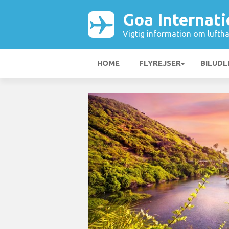
Goa Internati
Vigtig information om luftha
HOME
FLYREJSER
BILUDL