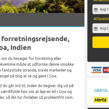
Afleveri
og forretningsrejsende,
Goa, Indien
 om du besøger for forretning eller
t bekvemme måde at udforske denne smukke
ne fantastiske strande, travle markeder og
angel på ting at se og gøre i Goa.
 du går ind til, inden du begiver dig ud på
GRATIS
e værdifulde tips om at leje en bil i Goa og
gler, så din tur forløber så problemfrit som