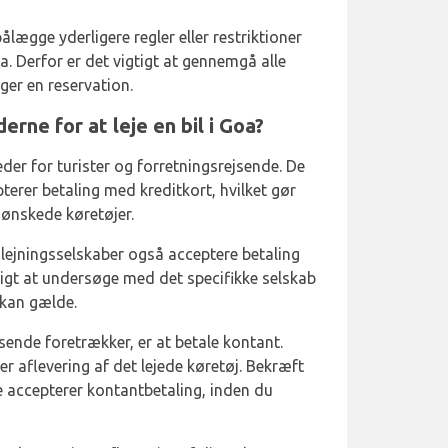
lægge yderligere regler eller restriktioner
oa. Derfor er det vigtigt at gennemgå alle
ager en reservation.
rne for at leje en bil i Goa?
eder for turister og forretningsrejsende. De
pterer betaling med kreditkort, hvilket gør
 ønskede køretøjer.
dlejningsselskaber også acceptere betaling
tigt at undersøge med det specifikke selskab
 kan gælde.
ende foretrækker, er at betale kontant.
er aflevering af det lejede køretøj. Bekræft
 accepterer kontantbetaling, inden du