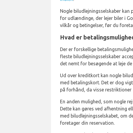
Nogle biludlejningsselskaber kan på
for udlændinge, der lejer biler i G
vilkår og betingelser, før du foret
Hvad er betalingsmulighede
Der er forskellige betalingsmuligh
fleste biludlejningsselskaber acce
det nemt for besøgende at leje de
Ud over kreditkort kan nogle bilu
med betalingskort. Det er dog vig
på forhånd, da visse restriktioner
En anden mulighed, som nogle rejs
Dette kan gøres ved afhentning ell
med biludlejningsselskabet, om de
foretager din reservation.