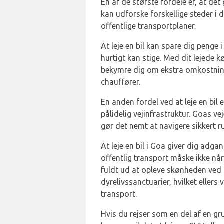
En af de største fordele er, at det
kan udforske forskellige steder i 
offentlige transportplaner.
At leje en bil kan spare dig penge 
hurtigt kan stige. Med dit lejede 
bekymre dig om ekstra omkostninge
chauffører.
En anden fordel ved at leje en bil 
pålidelig vejinfrastruktur. Goas vej
gør det nemt at navigere sikkert ru
At leje en bil i Goa giver dig adga
offentlig transport måske ikke nå
fuldt ud at opleve skønheden ved
dyrelivssanctuarier, hvilket ellers 
transport.
Hvis du rejser som en del af en 