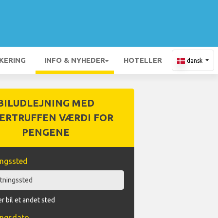
KERING
INFO & NYHEDER
HOTELLER
dansk
BILUDLEJNING MED
ERTRUFFEN VÆRDI FOR
PENGENE
ingssted
r bil et andet sted
ingsdato