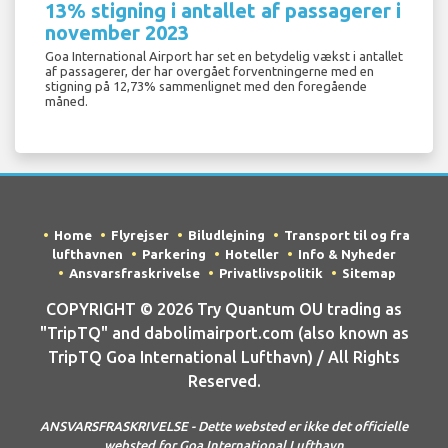
13% stigning i antallet af passagerer i
november 2023
Goa International Airport har set en betydelig vækst i antallet
af passagerer, der har overgået forventningerne med en
stigning på 12,73% sammenlignet med den foregående
måned.
Home
Flyrejser
Biludlejning
Transport til og fra
lufthavnen
Parkering
Hoteller
Info & Nyheder
Ansvarsfraskrivelse
Privatlivspolitik
Sitemap
COPYRIGHT © 2026 Try Quantum OU trading as
"TripTQ" and dabolimairport.com (also known as
TripTQ Goa International Lufthavn) / All Rights
Reserved.
ANSVARSFRASKRIVELSE - Dette websted er ikke det officielle
websted for Goa International Lufthavn