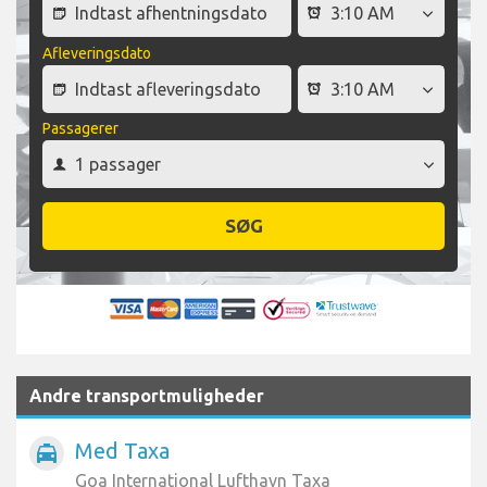
Afleveringsdato
Passagerer
SØG
Andre transportmuligheder
Med Taxa
local_taxi
Goa International Lufthavn Taxa