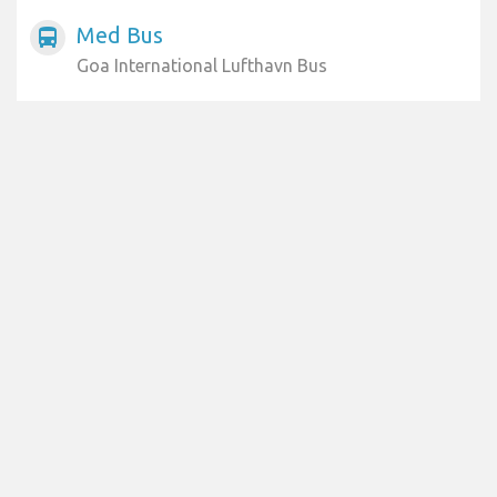
Med Bus
directions_bus
Goa International Lufthavn Bus