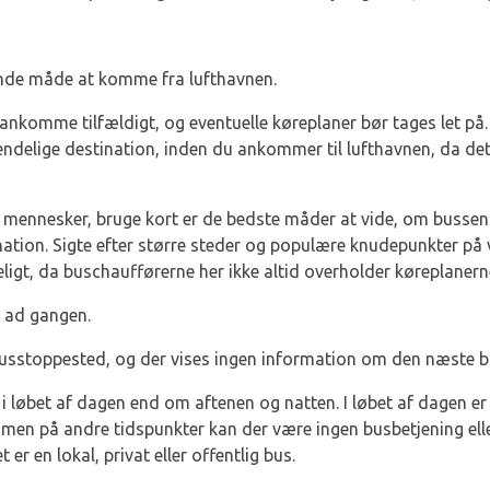
ende måde at komme fra lufthavnen.
 ankomme tilfældigt, og eventuelle køreplaner bør tages let på.
ndelige destination, inden du ankommer til lufthavnen, da de
mennesker, bruge kort er de bedste måder at vide, om bussen i
ination. Sigte efter større steder og populære knudepunkter på
ligt, da buschaufførerne her ikke altid overholder køreplanern
t ad gangen.
busstoppested, og der vises ingen information om den næste bu
i løbet af dagen end om aftenen og natten. I løbet af dagen er 
, men på andre tidspunkter kan der være ingen busbetjening el
r en lokal, privat eller offentlig bus.