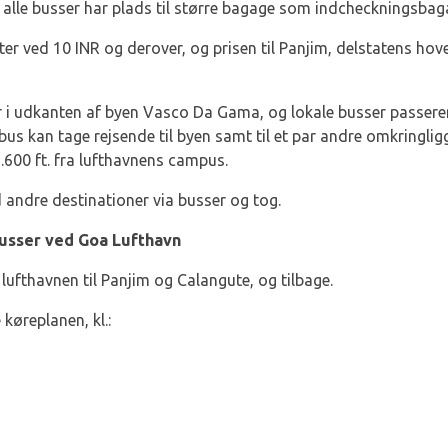
lle busser har plads til større bagage som indcheckningsbag
arter ved 10 INR og derover, og prisen til Panjim, delstatens ho
r i udkanten af byen Vasco Da Gama, og lokale busser passer
 bus kan tage rejsende til byen samt til et par andre omkringl
.600 ft. fra lufthavnens campus.
ndre destinationer via busser og tog.
Busser ved Goa Lufthavn
 lufthavnen til Panjim og Calangute, og tilbage.
 køreplanen, kl.: