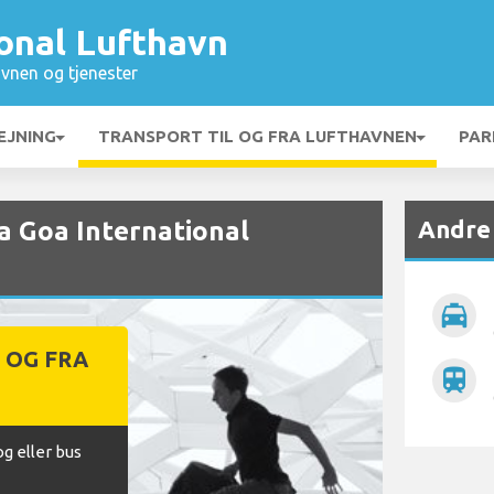
onal Lufthavn
vnen og tjenester
EJNING
TRANSPORT TIL OG FRA LUFTHAVNEN
PAR
Andre
ra Goa International
local_taxi
 OG FRA
train
N
og eller bus