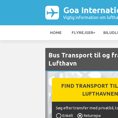
Goa Internati
Vigtig information om luftha
HOME
FLYREJSER
BILUDL
Bus Transport til og f
Lufthavn
FIND TRANSPORT TIL
LUFTHAVNE
Søg efter transfer med privatbil, t
Enkelt
Returrejse