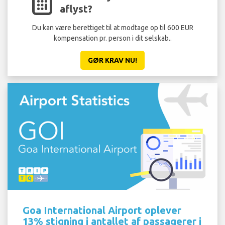
aflyst?
Du kan være berettiget til at modtage op til 600 EUR
kompensation pr. person i dit selskab..
GØR KRAV NU!
Goa International Airport oplever
13% stigning i antallet af passagerer i