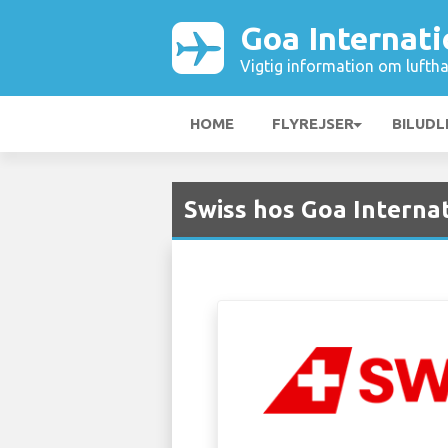
Goa Internati
Vigtig information om luftha
HOME
FLYREJSER
BILUDL
Swiss hos Goa Interna