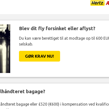
Blev dit fly forsinket eller aflyst?
Du kan være berettiget til at modtage op til 600 EU
selskab.
GØR KRAV NU!
ejlhåndteret bagage?
lhåndteret bagage eller £520 (€600) i kompensation ved kvalific