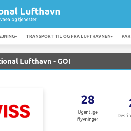
onal Lufthavn
vnen og tjenester
EJNING
TRANSPORT TIL OG FRA LUFTHAVNEN
PAR
tional Lufthavn - GOI
28
Ugentlige
Destin
flyvninger