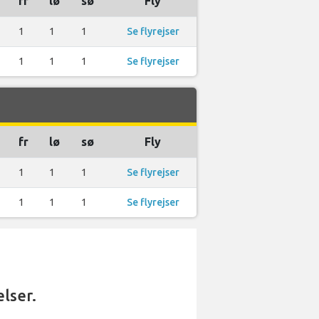
fr
lø
sø
Fly
1
1
1
Se flyrejser
1
1
1
Se flyrejser
fr
lø
sø
Fly
1
1
1
Se flyrejser
1
1
1
Se flyrejser
elser.