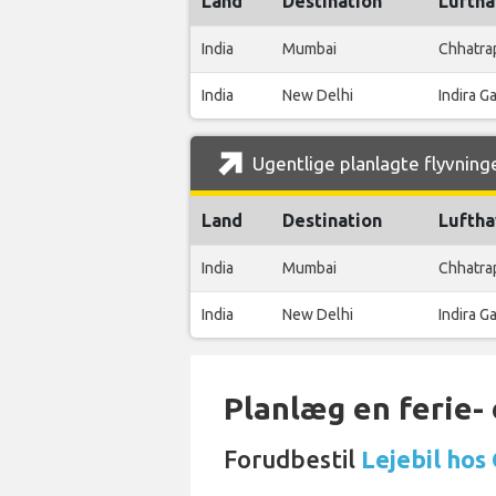
Land
Destination
Luftha
India
Mumbai
Chhatrap
India
New Delhi
Indira G
Ugentlige planlagte flyvninge
Land
Destination
Luftha
India
Mumbai
Chhatrap
India
New Delhi
Indira G
Planlæg en ferie- e
Forudbestil
Lejebil hos