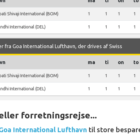
vn
ma
ti
on
to
ati Shivaji International (BOM)
1
1
1
1
andhi International (DEL)
1
1
1
1
r fra Goa International Lufthavn, der drives af Swiss
vn
ma
ti
on
to
ati Shivaji International (BOM)
1
1
1
1
andhi International (DEL)
1
1
1
1
ller forretningsrejse...
 Goa International Lufthavn
til store bespar