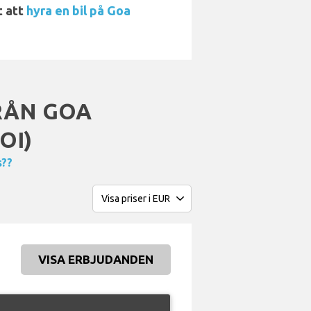
t att
hyra en bil på Goa
RÅN GOA
OI)
s??
VISA ERBJUDANDEN