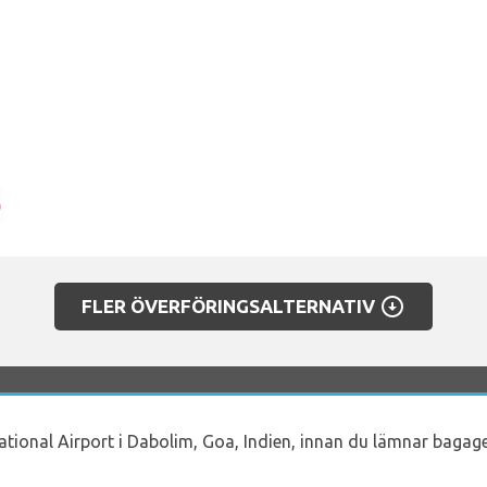
arrow_circle_down
FLER ÖVERFÖRINGSALTERNATIV
rnational Airport i Dabolim, Goa, Indien, innan du lämnar ba