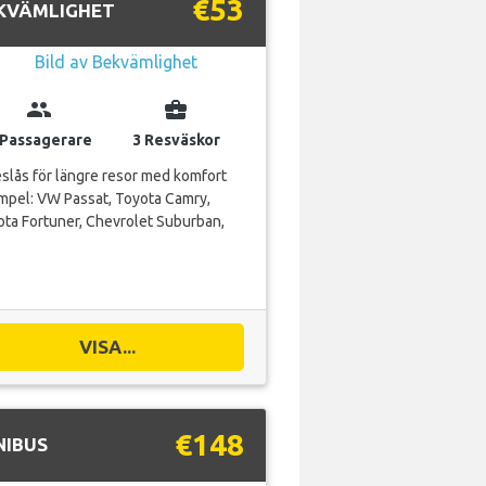
€53
KVÄMLIGHET
group
business_center
 Passagerare
3 Resväskor
slås för längre resor med komfort
mpel: VW Passat, Toyota Camry,
ta Fortuner, Chevrolet Suburban,
VISA...
€148
NIBUS