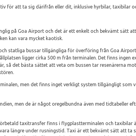
v för att ta sig därifrån eller dit, inklusive hyrbilar, taxibilar 
änglig på Goa Airport och det är ett enkelt och bekvämt sätt att 
ken kan vara mycket kaotisk.
 och statliga bussar tillgängliga för överföring från Goa Airpo
llplatsen ligger cirka 500 m från terminalen. Det finns ingen e
r, så det bästa sättet att veta om bussen tar resenärerna mot
tören.
inalen, men det finns inget verkligt system tillgängligt som vis
 i Indien, men de är något oregelbundna även med tidtabeller eft
rbetald taxitransfer finns i flygplastterminalen och taxibilar ä
ara längre under rusningstid. Taxi är ett bekvämt sätt att ta s