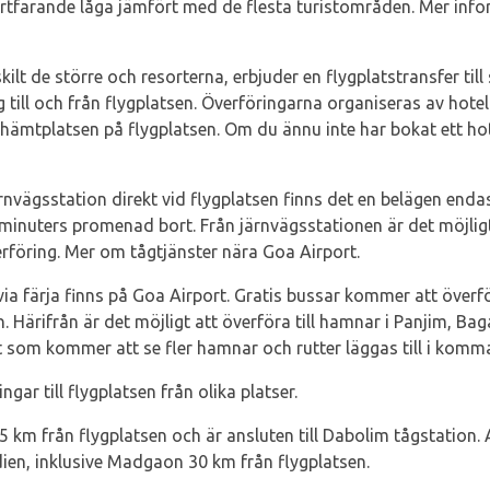
ortfarande låga jämfört med de flesta turistområden. Mer inf
kilt de större och resorterna, erbjuder en flygplatstransfer til
ig till och från flygplatsen. Överföringarna organiseras av hote
ämtplatsen på flygplatsen. Om du ännu inte har bokat ett hotel
rnvägsstation direkt vid flygplatsen finns det en belägen enda
-minuters promenad bort. Från järnvägsstationen är det möjligt 
verföring. Mer om tågtjänster nära Goa Airport.
via färja finns på Goa Airport. Gratis bussar kommer att överfö
. Härifrån är det möjligt att överföra till hamnar i Panjim, B
t som kommer att se fler hamnar och rutter läggas till i komm
gar till flygplatsen från olika platser.
 km från flygplatsen och är ansluten till Dabolim tågstation. 
ndien, inklusive Madgaon 30 km från flygplatsen.