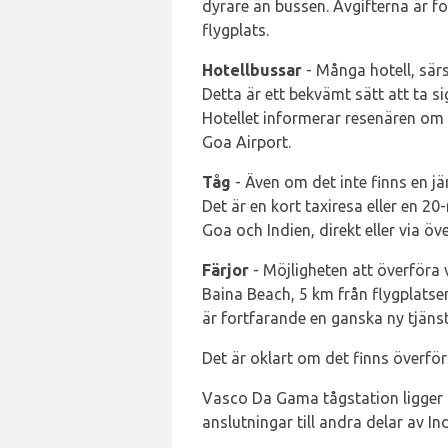
dyrare än bussen. Avgifterna är f
flygplats.
Hotellbussar
- Många hotell, särs
Detta är ett bekvämt sätt att ta s
Hotellet informerar resenären om h
Goa Airport.
Tåg
- Även om det inte finns en jä
Det är en kort taxiresa eller en 20
Goa och Indien, direkt eller via ö
Färjor
- Möjligheten att överföra 
Baina Beach, 5 km från flygplatsen
är fortfarande en ganska ny tjäns
Det är oklart om det finns överförin
Vasco Da Gama tågstation ligger 5
anslutningar till andra delar av I