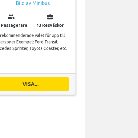
group
business_center
 Passagerare
13 Resväskor
rekommenderade valet för upp till
ersoner Exempel: Ford Transit,
edes Sprinter, Toyota Coaster, etc.
VISA...