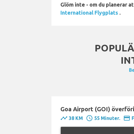
Glöm inte - om du planerar a
International Flygplats
.
POPULÄ
IN
Be
Goa Airport (GOI) överföri
timeline
schedule
payment
38 KM
55 Minuter.