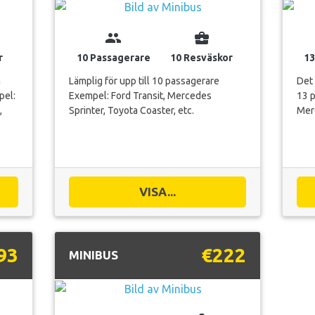
group
business_center
r
10 Passagerare
10 Resväskor
13
h
Lämplig för upp till 10 passagerare
Det 
pel:
Exempel: Ford Transit, Mercedes
13 p
,
Sprinter, Toyota Coaster, etc.
Merc
VISA...
93
€222
MINIBUS