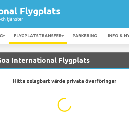
onal Flygplats
och tjänster
NG
FLYGPLATSTRANSFER
PARKERING
INFO & N
 Goa International Flygplats
Hitta oslagbart värde privata överföringar
...