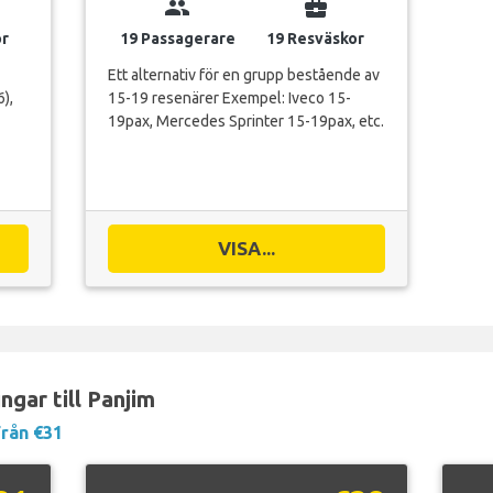
group
business_center
or
19 Passagerare
19 Resväskor
Ett alternativ för en grupp bestående av
),
15-19 resenärer Exempel: Iveco 15-
19pax, Mercedes Sprinter 15-19pax, etc.
VISA...
ngar till Panjim
Från €31