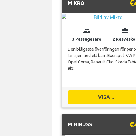
€
MIKRO
group
business_center
3 Passagerare
2 Resväsko
Den billigaste överföringen för par 
familjer med ett barn Exempel: VW P
Opel Corsa, Renault Clio, Skoda Fabi
etc.
VISA...
€
MINIBUSS