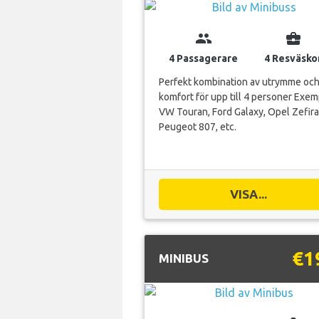
group
business_center
4 Passagerare
4 Resväsko
Perfekt kombination av utrymme oc
komfort för upp till 4 personer Exem
VW Touran, Ford Galaxy, Opel Zefira
Peugeot 807, etc.
VISA...
€1
MINIBUS