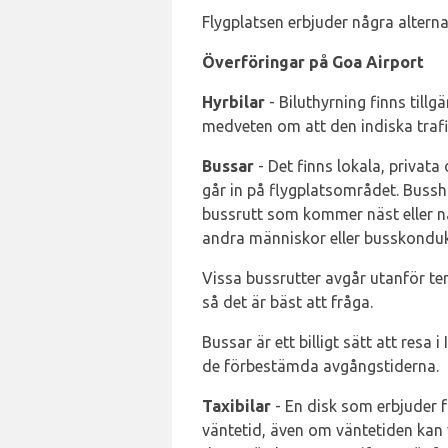
Flygplatsen erbjuder några alternati
Överföringar på Goa Airport
Hyrbilar
- Biluthyrning finns tillg
medveten om att den indiska trafi
Bussar
- Det finns lokala, privata
går in på flygplatsområdet. Busshå
bussrutt som kommer näst eller nä
andra människor eller busskonduk
Vissa bussrutter avgår utanför term
så det är bäst att fråga.
Bussar är ett billigt sätt att resa
de förbestämda avgångstiderna.
Taxibilar
- En disk som erbjuder fö
väntetid, även om väntetiden kan v