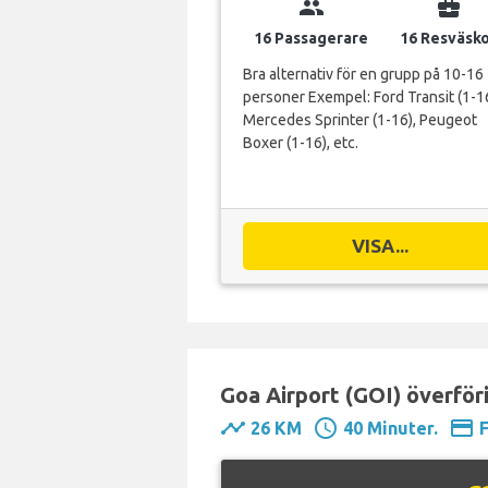
group
business_center
16 Passagerare
16 Resväsk
Bra alternativ för en grupp på 10-16
personer Exempel: Ford Transit (1-16
Mercedes Sprinter (1-16), Peugeot
Boxer (1-16), etc.
VISA...
Goa Airport (GOI) överföri
timeline
schedule
payment
26 KM
40 Minuter.