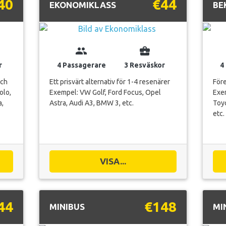
40
€44
EKONOMIKLASS
BE
group
business_center
r
4 Passagerare
3 Resväskor
4
och
Ett prisvärt alternativ för 1-4 resenärer
Före
olo,
Exempel: VW Golf, Ford Focus, Opel
Exe
a,
Astra, Audi A3, BMW 3, etc.
Toyo
etc.
VISA...
44
€148
MINIBUS
MI