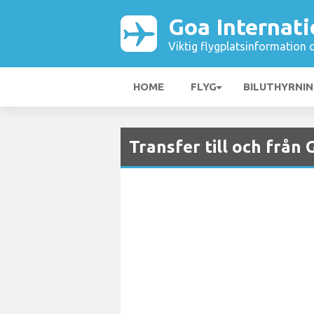
Goa Internati
Viktig flygplatsinformation 
HOME
FLYG
BILUTHYRNI
Transfer till och från