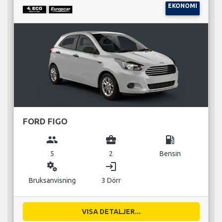
EKONOMI
FORD FIGO
group
business_center
local_gas_station
5
2
Bensin
miscellaneous_services
login
Bruksanvisning
3 Dörr
VISA DETALJER...