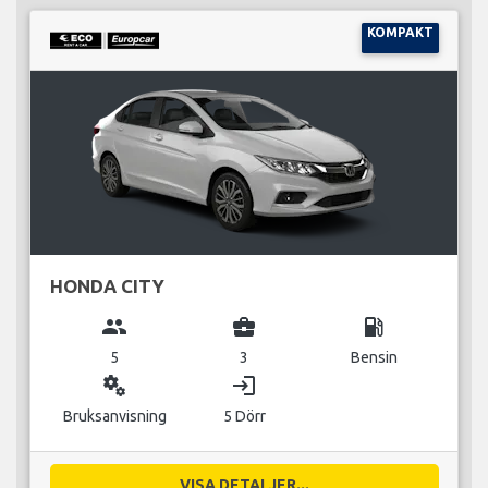
KOMPAKT
HONDA CITY
group
business_center
local_gas_station
5
3
Bensin
miscellaneous_services
login
Bruksanvisning
5 Dörr
VISA DETALJER...