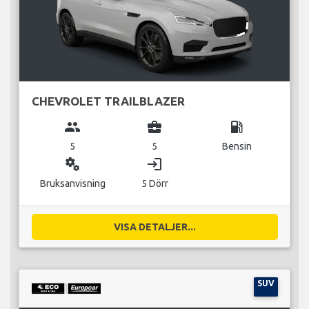
CHEVROLET TRAILBLAZER
group
business_center
local_gas_station
5
5
Bensin
miscellaneous_services
login
Bruksanvisning
5 Dörr
VISA DETALJER...
SUV