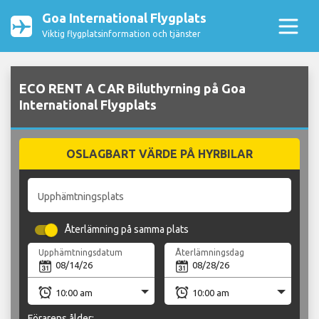
Goa International Flygplats
Viktig flygplatsinformation och tjänster
ECO RENT A CAR Biluthyrning på Goa
International Flygplats
OSLAGBART VÄRDE PÅ HYRBILAR
Upphämtningsplats
Återlämning på samma plats
Upphämtningsdatum
Återlämningsdag
Förarens ålder: