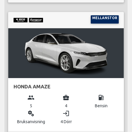
MELLANSTOR
HONDA AMAZE
group
business_center
local_gas_station
5
4
Bensin
miscellaneous_services
login
Bruksanvisning
4 Dörr