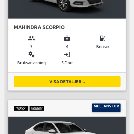
MAHINDRA SCORPIO
group
business_center
local_gas_station
7
4
Bensin
miscellaneous_services
login
Bruksanvisning
5 Dörr
VISA DETALJER...
MELLANSTOR