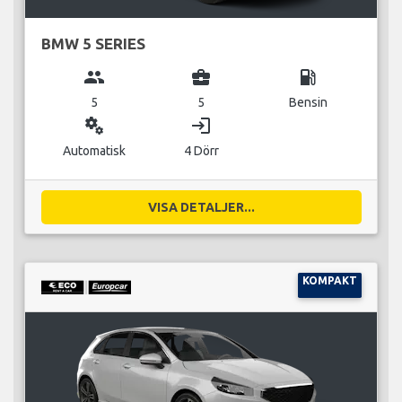
BMW 5 SERIES
group
business_center
local_gas_station
5
5
Bensin
miscellaneous_services
login
Automatisk
4 Dörr
VISA DETALJER...
KOMPAKT