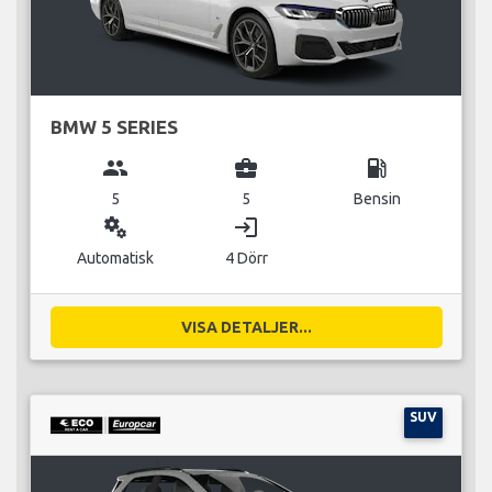
BMW 5 SERIES
group
business_center
local_gas_station
5
5
Bensin
miscellaneous_services
login
Automatisk
4 Dörr
VISA DETALJER...
SUV