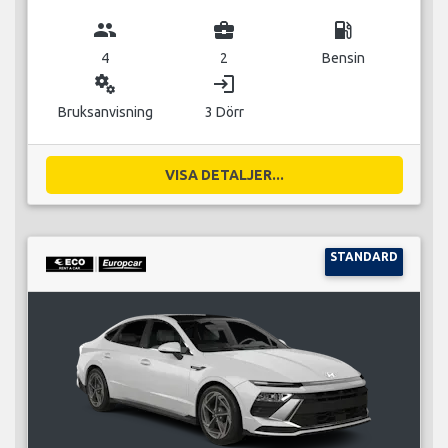
group
business_center
local_gas_station
4
2
Bensin
miscellaneous_services
login
Bruksanvisning
3 Dörr
VISA DETALJER...
STANDARD