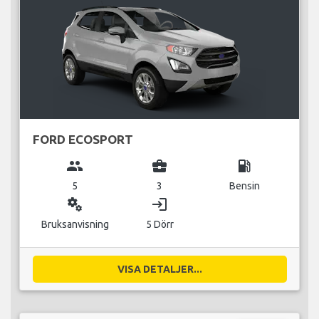
FORD ECOSPORT
group
business_center
local_gas_station
5
3
Bensin
miscellaneous_services
login
Bruksanvisning
5 Dörr
VISA DETALJER...