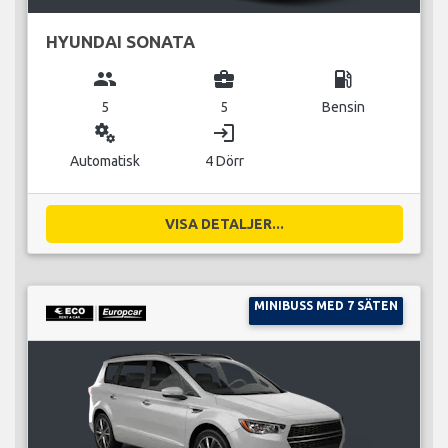
HYUNDAI SONATA
group
business_center
local_gas_station
5
5
Bensin
miscellaneous_services
login
Automatisk
4 Dörr
VISA DETALJER...
MINIBUSS MED 7 SÄTEN