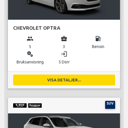
CHEVROLET OPTRA
group
business_center
local_gas_station
5
3
Bensin
miscellaneous_services
login
Bruksanvisning
5 Dörr
VISA DETALJER...
SUV