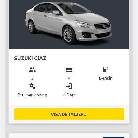
SUZUKI CIAZ
group
business_center
local_gas_station
5
4
Bensin
miscellaneous_services
login
Bruksanvisning
4 Dörr
VISA DETALJER...