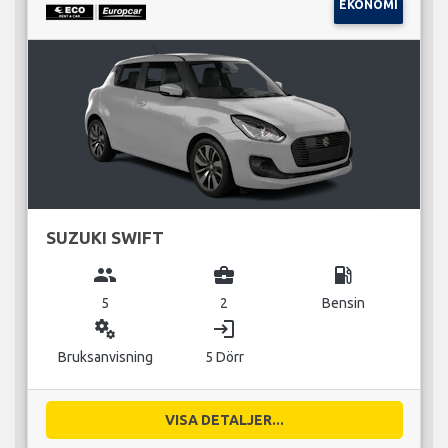
EKONOMI
SUZUKI SWIFT
group
business_center
local_gas_station
5
2
Bensin
miscellaneous_services
login
Bruksanvisning
5 Dörr
VISA DETALJER...