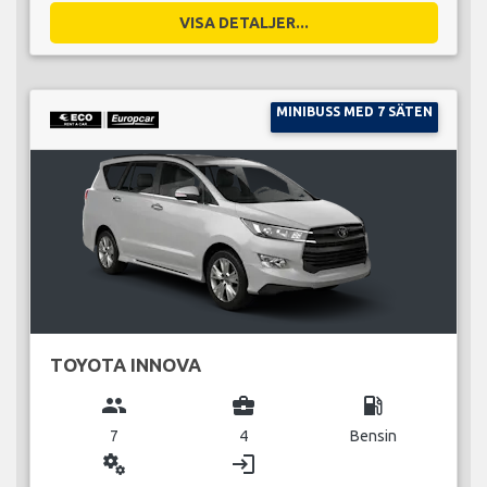
VISA DETALJER...
MINIBUSS MED 7 SÄTEN
TOYOTA INNOVA
group
business_center
local_gas_station
7
4
Bensin
miscellaneous_services
login