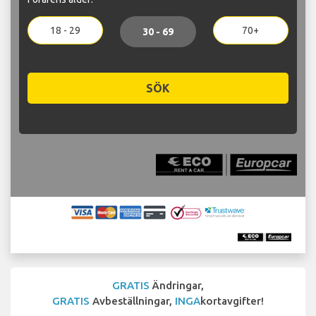
18 - 29
70+
30 - 69
SÖK
GRATIS
Ändringar,
GRATIS
Avbeställningar,
INGA
kortavgifter!