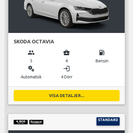
SKODA OCTAVIA
group
business_center
local_gas_station
5
4
Bensin
miscellaneous_services
login
Automatisk
4 Dörr
VISA DETALJER...
STANDARD