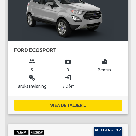
FORD ECOSPORT
group
business_center
local_gas_station
5
3
Bensin
miscellaneous_services
login
Bruksanvisning
5 Dörr
VISA DETALJER...
MELLANSTOR