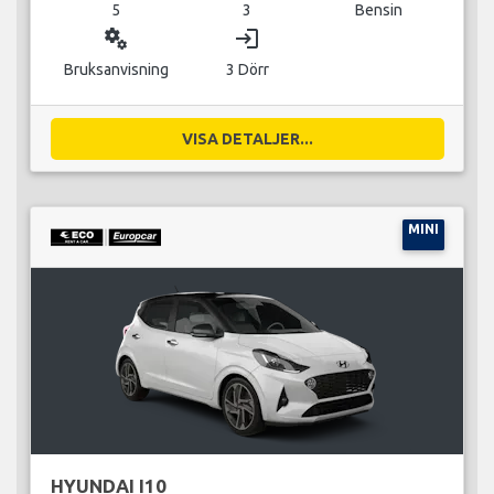
5
3
Bensin
miscellaneous_services
login
Bruksanvisning
3 Dörr
VISA DETALJER...
MINI
HYUNDAI I10