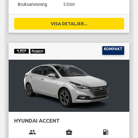
Bruksanvisning
5 Dörr
VISA DETALJER...
KOMPAKT
HYUNDAI ACCENT
group
business_center
local_gas_station