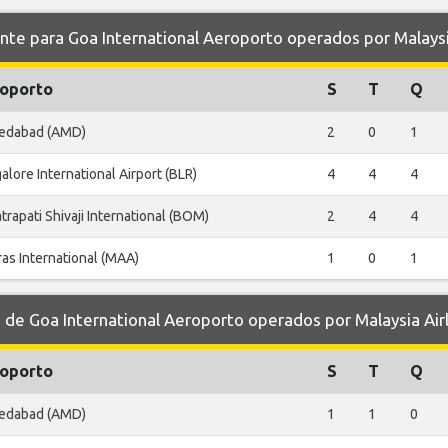
 para Goa International Aeroporto operados por Malaysia
oporto
S
T
Q
edabad (AMD)
2
0
1
alore International Airport (BLR)
4
4
4
trapati Shivaji International (BOM)
2
4
4
as International (MAA)
1
0
1
e Goa International Aeroporto operados por Malaysia Airl
oporto
S
T
Q
edabad (AMD)
1
1
0