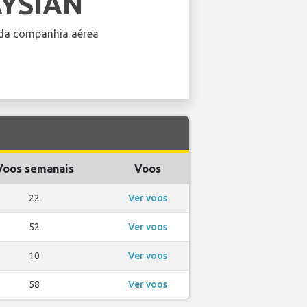
YSIAN
da companhia aérea
Voos semanais
Voos
22
Ver voos
52
Ver voos
10
Ver voos
58
Ver voos