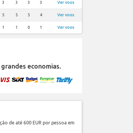
3
3
3
3
Ver voos
5
5
5
4
Ver voos
1
1
0
1
Ver voos
 grandes economias.
ação de até 600 EUR por pessoa em