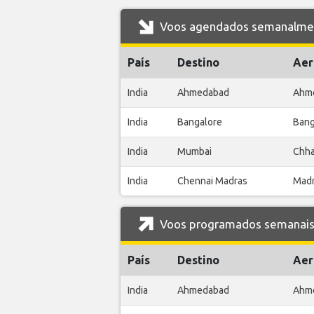
Voos agendados semanalmente
País
Destino
Aer
India
Ahmedabad
Ahm
India
Bangalore
Bang
India
Mumbai
Chha
India
Chennai Madras
Madr
Voos programados semanais d
País
Destino
Aer
India
Ahmedabad
Ahm