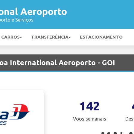
onal Aeroporto
orto e Serviços
E CARROS
TRANSFERÊNCIA
ESTACIONAMENTO
Goa International Aeroporto - GOI
142
Voos semanais
Des