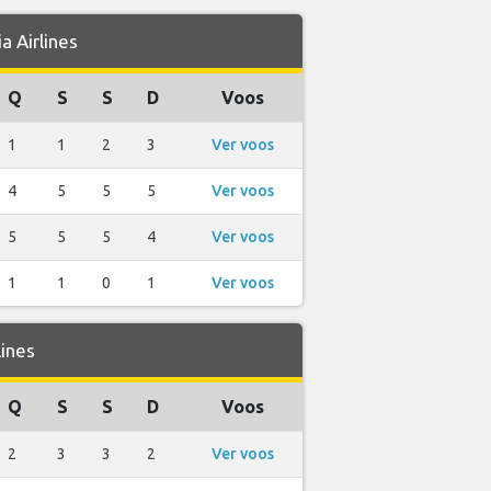
 Airlines
Q
S
S
D
Voos
1
1
2
3
Ver voos
4
5
5
5
Ver voos
5
5
5
4
Ver voos
1
1
0
1
Ver voos
ines
Q
S
S
D
Voos
2
3
3
2
Ver voos