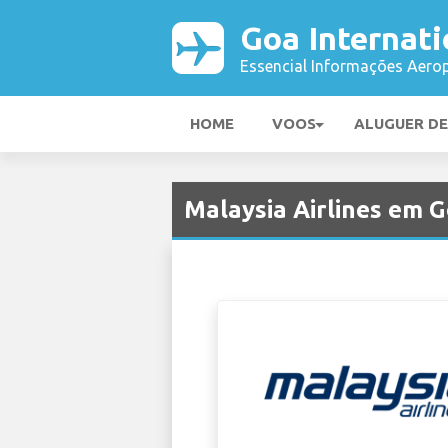
Goa Internati
Essencial Informações Aerop
HOME
VOOS
ALUGUER D
Malaysia Airlines em 